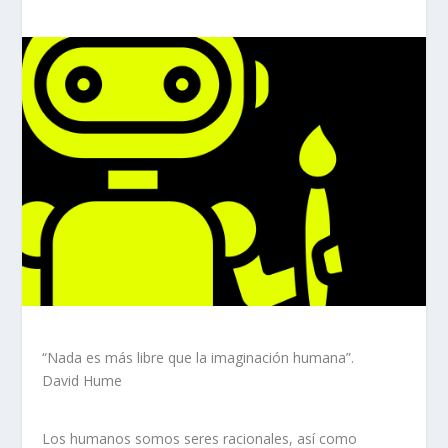
“Nada es más libre que la imaginación humana”.
David Hume
Los humanos somos seres racionales, así como