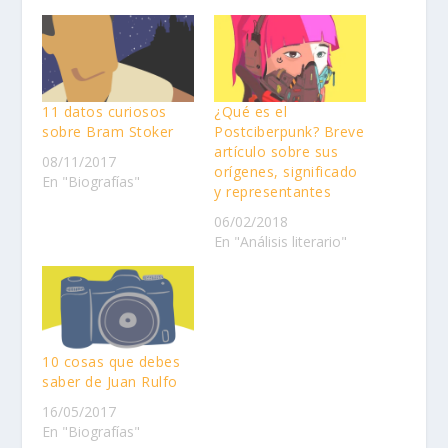
11 datos curiosos
¿Qué es el
sobre Bram Stoker
Postciberpunk? Breve
artículo sobre sus
08/11/2017
orígenes, significado
En "Biografías"
y representantes
06/02/2018
En "Análisis literario"
10 cosas que debes
saber de Juan Rulfo
16/05/2017
En "Biografías"