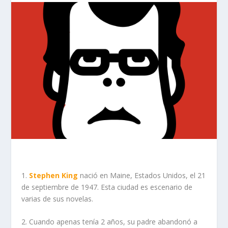
1.
Stephen King
nació en Maine, Estados Unidos, el 21
de septiembre de 1947. Esta ciudad es escenario de
varias de sus novelas.
Curiosidades sobre Stephen King
2. Cuando apenas tenía 2 años, su padre abandonó a