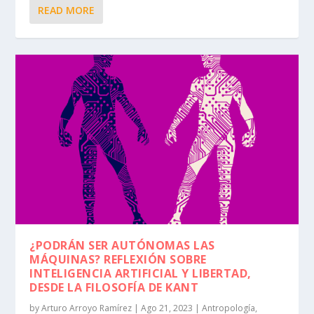
READ MORE
¿PODRÁN SER AUTÓNOMAS LAS
MÁQUINAS? REFLEXIÓN SOBRE
INTELIGENCIA ARTIFICIAL Y LIBERTAD,
DESDE LA FILOSOFÍA DE KANT
by
Arturo Arroyo Ramírez
|
Ago 21, 2023
|
Antropología
,