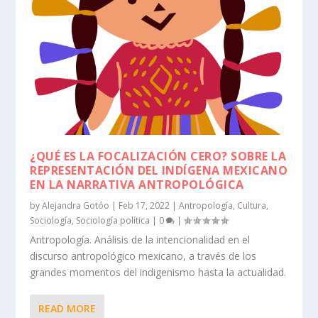
¿QUÉ ES LA FOCALIZACIÓN CERO? SOBRE LA
REPRESENTACIÓN DEL INDÍGENA MEXICANO
EN LA NARRATIVA ANTROPOLÓGICA
by
Alejandra Gotóo
|
Feb 17, 2022
|
Antropología
,
Cultura
,
Sociología
,
Sociología política
|
0
|
Antropología. Análisis de la intencionalidad en el
discurso antropológico mexicano, a través de los
grandes momentos del indigenismo hasta la actualidad.
READ MORE