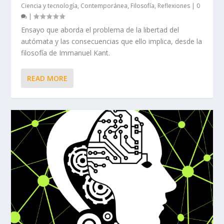
Ciencia y tecnología
,
Contemporánea
,
Filosofía
,
Reflexiones
|
0
|
Ensayo que aborda el problema de la libertad del
autómata y las consecuencias que ello implica, desde la
filosofía de Immanuel Kant.
READ MORE