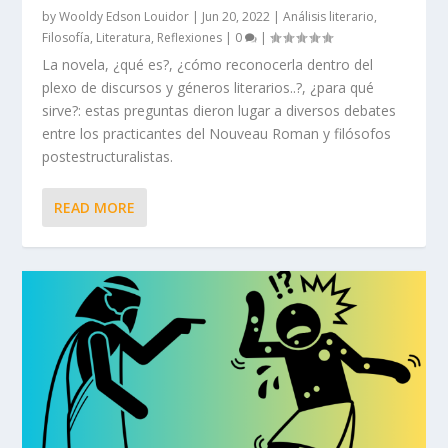
by
Wooldy Edson Louidor
|
Jun 20, 2022
|
Análisis literario
,
Filosofía
,
Literatura
,
Reflexiones
|
0
|
La novela, ¿qué es?, ¿cómo reconocerla dentro del
plexo de discursos y géneros literarios..?, ¿para qué
sirve?: estas preguntas dieron lugar a diversos debates
entre los practicantes del Nouveau Roman y filósofos
postestructuralistas.
READ MORE