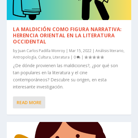
LA MALDICIÓN COMO FIGURA NARRATIVA:
HERENCIA ORIENTAL EN LA LITERATURA
OCCIDENTAL
by
Juan Carlos Padilla Monroy
|
Mar 15, 2022
|
Análisis literario
,
Antropología
,
Cultura
,
Literatura
|
0
|
¿De dónde provienen las maldiciones?, ¿por qué son
tan populares en la literatura y el cine
contemporáneos? Descubre su origen, en esta
interesante investigación.
READ MORE