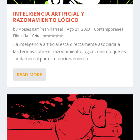
INTELIGENCIA ARTIFICIAL Y
RAZONAMIENTO LÓGICO
by
Moisés Ramírez Villarreal
|
Ago 21, 2023
|
Contemporánea
,
Filosofía
|
0
|
La inteligencia artificial está directamente asociada a
las teorías sobre el razonamiento lógico, mismo que es
fundamental para su funcionamiento.
READ MORE