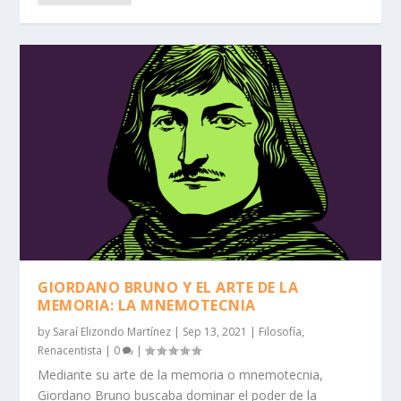
GIORDANO BRUNO Y EL ARTE DE LA
MEMORIA: LA MNEMOTECNIA
by
Saraí Elizondo Martínez
|
Sep 13, 2021
|
Filosofía
,
Renacentista
|
0
|
Mediante su arte de la memoria o mnemotecnia,
Giordano Bruno buscaba dominar el poder de la