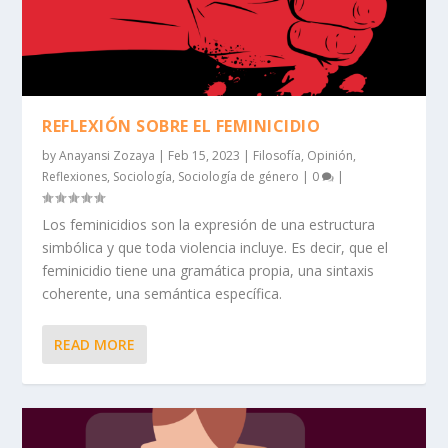
REFLEXIÓN SOBRE EL FEMINICIDIO
by
Anayansi Zozaya
|
Feb 15, 2023
|
Filosofía
,
Opinión
,
Reflexiones
,
Sociología
,
Sociología de género
|
0
|
Los feminicidios son la expresión de una estructura
simbólica y que toda violencia incluye. Es decir, que el
feminicidio tiene una gramática propia, una sintaxis
coherente, una semántica específica.
READ MORE