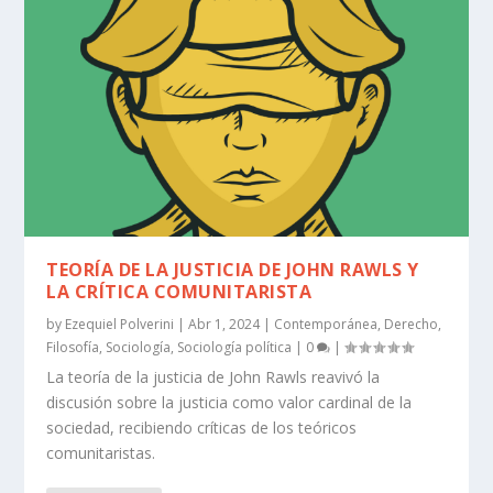
TEORÍA DE LA JUSTICIA DE JOHN RAWLS Y
LA CRÍTICA COMUNITARISTA
by
Ezequiel Polverini
|
Abr 1, 2024
|
Contemporánea
,
Derecho
,
Filosofía
,
Sociología
,
Sociología política
|
0
|
La teoría de la justicia de John Rawls reavivó la
discusión sobre la justicia como valor cardinal de la
sociedad, recibiendo críticas de los teóricos
comunitaristas.