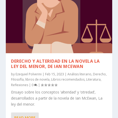
DERECHO Y ALTERIDAD EN LA NOVELA LA
LEY DEL MENOR, DE IAN MCEWAN
by
Ezequiel Polverini
|
Feb 15, 2023
|
Análisis literario
,
Derecho
,
Filosofía
,
libros de novela
,
Libros recomendados
,
Literatura
,
Reflexiones
|
0
|
Ensayo sobre los conceptos ‘alteridad’ y ‘otredad’,
desarrollados a partir de la novela de Ian McEwan, La
ley del menor.
READ MORE