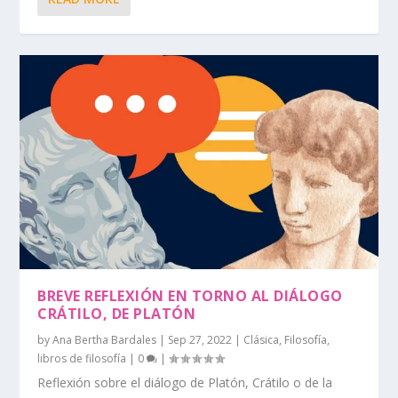
BREVE REFLEXIÓN EN TORNO AL DIÁLOGO
CRÁTILO, DE PLATÓN
by
Ana Bertha Bardales
|
Sep 27, 2022
|
Clásica
,
Filosofía
,
libros de filosofía
|
0
|
Reflexión sobre el diálogo de Platón, Crátilo o de la