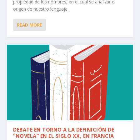
propiedad de los nombres, en el cual se analizar el
origen de nuestro lenguaje.
READ MORE
DEBATE EN TORNO A LA DEFINICIÓN DE
“NOVELA” EN EL SIGLO XX, EN FRANCIA