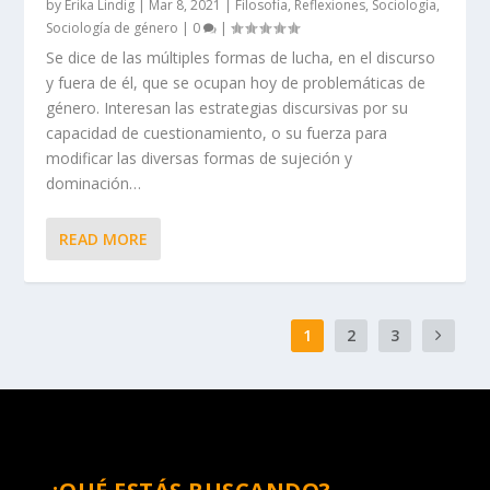
by
Erika Lindig
|
Mar 8, 2021
|
Filosofía
,
Reflexiones
,
Sociología
,
Sociología de género
|
0
|
Se dice de las múltiples formas de lucha, en el discurso
y fuera de él, que se ocupan hoy de problemáticas de
género. Interesan las estrategias discursivas por su
capacidad de cuestionamiento, o su fuerza para
modificar las diversas formas de sujeción y
dominación…
READ MORE
1
2
3