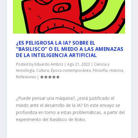
¿ES PELIGROSA LA IA? SOBRE EL
“BASILISCO” O EL MIEDO A LAS AMENAZAS
DE LA INTELIGENCIA ARTIFICIAL
Posted by
Eduardo Ambriz
|
Ago 21, 2023
|
Ciencia y
tecnología
,
Cultura
,
Época contemporánea
,
Filosofía
,
Historia
,
Reflexiones
|
¿Puede pensar una máquina?, ¿está justificado el
miedo ante el desarrollo de la IA? En este ensayo se
profundiza en torno a estas problemáticas, a partir del
experimento del Basilisco de Roko.