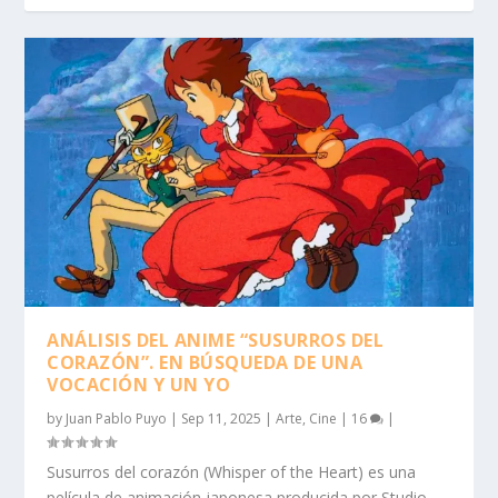
ANÁLISIS DEL ANIME “SUSURROS DEL
CORAZÓN”. EN BÚSQUEDA DE UNA
VOCACIÓN Y UN YO
by
Juan Pablo Puyo
|
Sep 11, 2025
|
Arte
,
Cine
|
16
|
Susurros del corazón (Whisper of the Heart) es una
película de animación japonesa producida por Studio