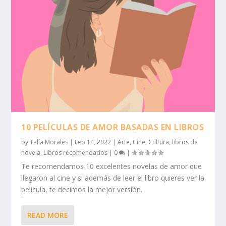
10 PELÍCULAS DE AMOR BASADAS EN LIBROS
by
Talía Morales
|
Feb 14, 2022
|
Arte
,
Cine
,
Cultura
,
libros de
novela
,
Libros recomendados
|
0
|
Te recomendamos 10 excelentes novelas de amor que
llegaron al cine y si además de leer el libro quieres ver la
película, te decimos la mejor versión.
READ MORE