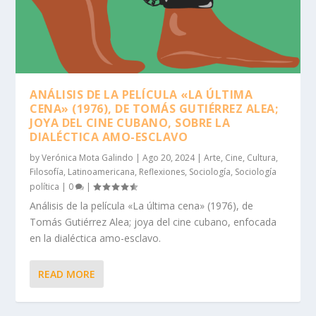
ANÁLISIS DE LA PELÍCULA «LA ÚLTIMA
CENA» (1976), DE TOMÁS GUTIÉRREZ ALEA;
JOYA DEL CINE CUBANO, SOBRE LA
DIALÉCTICA AMO-ESCLAVO
by
Verónica Mota Galindo
|
Ago 20, 2024
|
Arte
,
Cine
,
Cultura
,
Filosofía
,
Latinoamericana
,
Reflexiones
,
Sociología
,
Sociología
política
|
0
|
Análisis de la película «La última cena» (1976), de
Tomás Gutiérrez Alea; joya del cine cubano, enfocada
en la dialéctica amo-esclavo.
READ MORE