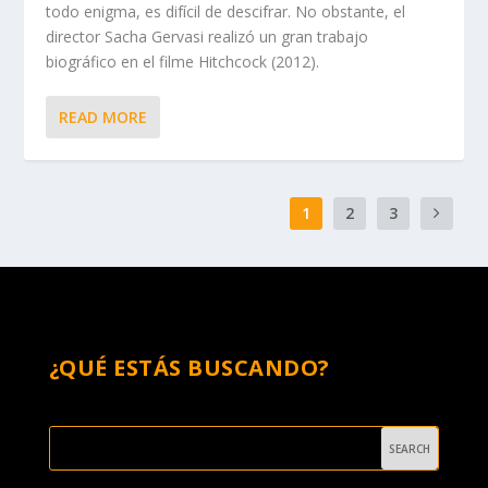
todo enigma, es difícil de descifrar. No obstante, el
director Sacha Gervasi realizó un gran trabajo
biográfico en el filme Hitchcock (2012).
READ MORE
1
2
3
¿QUÉ ESTÁS BUSCANDO?