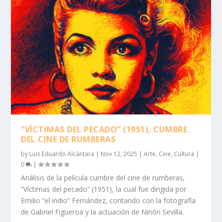
“VÍCTIMAS DEL PECADO” (1951), CUMBRE
DEL CINE DE RUMBERAS
by
Luis Eduardo Alcántara
|
Nov 12, 2025
|
Arte
,
Cine
,
Cultura
|
0
|
Análisis de la película cumbre del cine de rumberas,
“Víctimas del pecado” (1951), la cual fue dirigida por
Emilio “el indio” Fernández, contando con la fotografía
de Gabriel Figueroa y la actuación de Ninón Sevilla.