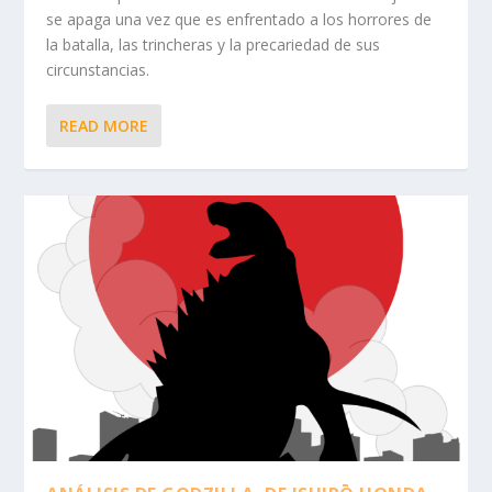
se apaga una vez que es enfrentado a los horrores de
la batalla, las trincheras y la precariedad de sus
circunstancias.
READ MORE