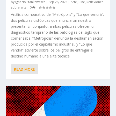
by
Ignacio Stankewitsch
|
Sep 26, 2025
|
Arte
,
Cine
,
Reflexiones
sobre arte
|
0
|
Análisis comparativo de “Metrópolis” y “Lo que vendrá”:
dos películas distópicas que anunciaron nuestro
presente. En conjunto, ambas películas ofrecen un
diagnóstico temprano de las patologías del siglo que
comenzaba. “Metrópolis” denuncia la deshumanización
producida por el capitalismo industrial, y “Lo que
vendrá” advierte sobre los peligros de entregar el
destino humano a una élite técnica.
READ MORE