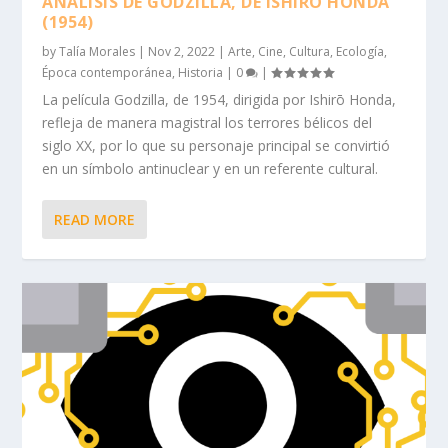
ANÁLISIS DE GODZILLA, DE ISHIRŌ HONDA
(1954)
by
Talía Morales
|
Nov 2, 2022
|
Arte
,
Cine
,
Cultura
,
Ecología
,
Época contemporánea
,
Historia
|
0
|
La película Godzilla, de 1954, dirigida por Ishirō Honda,
refleja de manera magistral los terrores bélicos del
siglo XX, por lo que su personaje principal se convirtió
en un símbolo antinuclear y en un referente cultural.
READ MORE