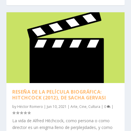
RESEÑA DE LA PELÍCULA BIOGRÁFICA:
HITCHCOCK (2012), DE SACHA GERVASI
by
Héctor Romero
|
Jun 10, 2021
|
Arte
,
Cine
,
Cultura
|
0
|
La vida de Alfred Hitchcock, como persona o como
director es un enigma lleno de perplejidades, y como