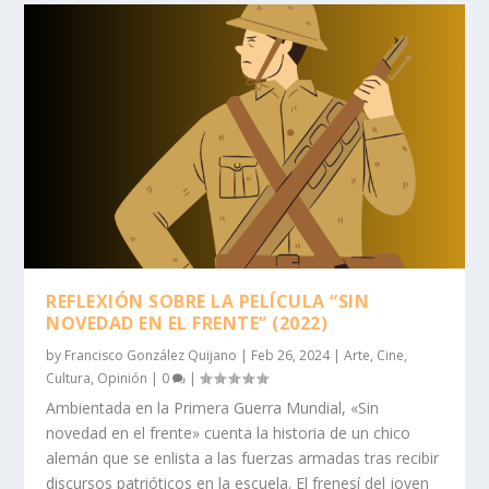
REFLEXIÓN SOBRE LA PELÍCULA “SIN
NOVEDAD EN EL FRENTE” (2022)
by
Francisco González Quijano
|
Feb 26, 2024
|
Arte
,
Cine
,
Cultura
,
Opinión
|
0
|
Ambientada en la Primera Guerra Mundial, «Sin
novedad en el frente» cuenta la historia de un chico
alemán que se enlista a las fuerzas armadas tras recibir
discursos patrióticos en la escuela. El frenesí del joven