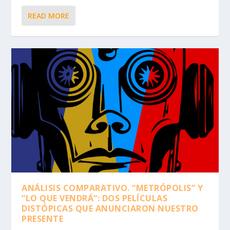
READ MORE
ANÁLISIS COMPARATIVO. “METRÓPOLIS” Y
“LO QUE VENDRÁ”: DOS PELÍCULAS
DISTÓPICAS QUE ANUNCIARON NUESTRO
PRESENTE