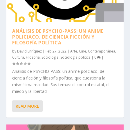
ANÁLISIS DE PSYCHO-PASS: UN ANIME
POLICIACO, DE CIENCIA FICCIÓN Y
FILOSOFÍA POLÍTICA
by
David Enríquez
|
Feb 27, 2022
|
Arte
,
Cine
,
Contemporánea
,
Cultura
,
Filosofía
,
Sociología
,
Sociología política
|
0
|
Análisis de PSYCHO-PASS: un anime policiaco, de
ciencia ficción y filosofía política, que cuestiona la
mismísima realidad. Sus temas: el control estatal, el
miedo y la libertad.
READ MORE