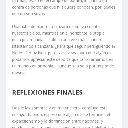
familias, están en el campo de batalla, luchando en
contra de personas que ni siquiera conocen, por ideales
que no son suyos.
Una nube de alborozo cruzará de nueva cuenta
nuestros cielos, mientras en el horizonte la utopía
de la paz mundial se aleja cada vez más cuando
intentamos alcanzarla. ¿Para qué seguir persiguiéndola?
No lo sé muy bien, pero tal vez sea para que algún día
podamos apreciar este deporte que tanto amamos en
un mundo en armonía… aunque sea solo por un par de
meses.
REFLEXIONES FINALES
Desde las sombras y en mi trinchera, concluyo este
ensayo diciendo: espero que algún día se terminen el
expansionismo y la dominación entre naciones, y
que los líderes mundiales llenen por fin sus bolsillos de