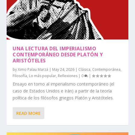
UNA LECTURA DEL IMPERIALISMO
CONTEMPORÁNEO DESDE PLATÓN Y
ARISTÓTELES
by
Ximo Palau Marzá
|
May 24, 2026
|
Clásica
,
Contemporánea
,
Filosofía
,
Lo más popular
,
Reflexiones
|
0
|
Ensayo en torno al imperialismo contemporáneo (el
caso de Estados Unidos e Irán) a partir de la teoría
política de los filósofos griegos Platón y Aristóteles.
READ MORE