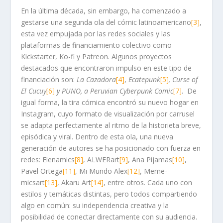
En la última década, sin embargo, ha comenzado a
gestarse una segunda ola del cómic latinoamericano
[3]
,
esta vez empujada por las redes sociales y las
plataformas de financiamiento colectivo como
Kickstarter, Ko-fi y Patreon. Algunos proyectos
destacados que encontraron impulso en este tipo de
financiación son:
La Cazadora
[4]
,
Ecatepunk
[5]
, Curse of
El Cucuy
[6]
y PUNO, a Peruvian Cyberpunk Comic
[7]
. De
igual forma, la tira cómica encontró su nuevo hogar en
Instagram, cuyo formato de visualización por carrusel
se adapta perfectamente al ritmo de la historieta breve,
episódica y viral. Dentro de esta ola, una nueva
generación de autores se ha posicionado con fuerza en
redes: Elenamics
[8]
, ALWERart
[9]
, Ana Pijamas
[10]
,
Pavel Ortega
[11]
, Mi Mundo Alex
[12]
, Meme-
micsart
[13]
, Akaru Art
[14]
, entre otros. Cada uno con
estilos y temáticas distintas, pero todos compartiendo
algo en común: su independencia creativa y la
posibilidad de conectar directamente con su audiencia.