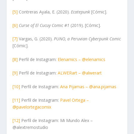
[5]
Contreras Ayala, E. (2020).
Ecatepunk
[Cómic].
[6]
Curse of El Cucuy Comic #1
(2019). [Cómic].
[7]
Vargas, G. (2020).
PUNO, a Peruvian Cyberpunk Comic
[Cómic].
[8]
Perfil de Instagram:
Elenamics – @elenamics
[9]
Perfil de Instagram:
ALWERart – @alwerart
[10]
Perfil de Instagram:
Ana Pijamas – @ana.pijamas
[11]
Perfil de Instagram:
Pavel Ortega –
@pavelortegacomix
[12]
Perfil de Instagram: Mi Mundo Alex –
@alextremostudio