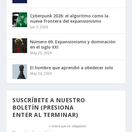
Cyberpunk 2026: el algoritmo como la
nueva frontera del expansionismo
Jun 3, 2026
Número 69. Expansionismo y dominación
en el siglo XXI
May 25, 2026
El hombre que aprendió a obedecer solo
May 24, 2026
SUSCRÍBETE A NUESTRO
BOLETÍN (PRESIONA
ENTER AL TERMINAR)
*
indica que es obligatorio