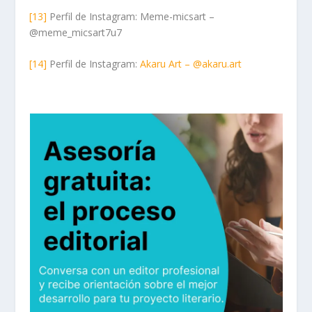
[13]
Perfil de Instagram: Meme-micsart –
@meme_micsart7u7
[14]
Perfil de Instagram:
Akaru Art – @akaru.art