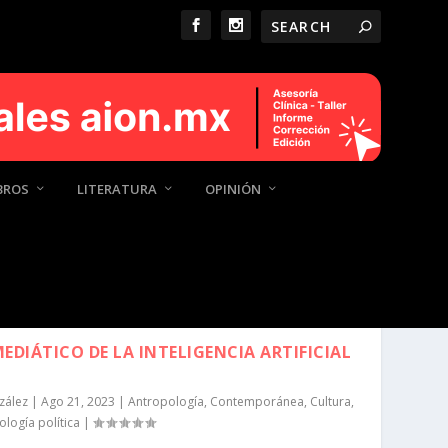
BROS
LITERATURA
OPINIÓN
EDIÁTICO DE LA INTELIGENCIA ARTIFICIAL
zález
|
Ago 21, 2023
|
Antropología
,
Contemporánea
,
Cultura
,
ología política
|