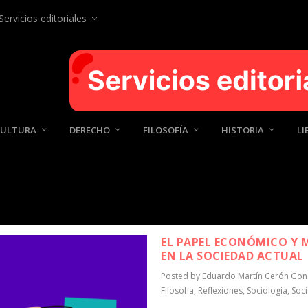
Servicios editoriales
CULTURA
DERECHO
FILOSOFÍA
HISTORIA
LI
CERÓN GONZÁLEZ
EL PAPEL ECONÓMICO Y M
EN LA SOCIEDAD ACTUAL
Posted by
Eduardo Martín Cerón Gon
Filosofía
,
Reflexiones
,
Sociología
,
Soci