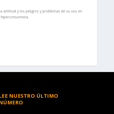
ia artificial y los peligros y problemas de su uso en
e hiperconsumista.
LEE NUESTRO ÚLTIMO
NÚMERO