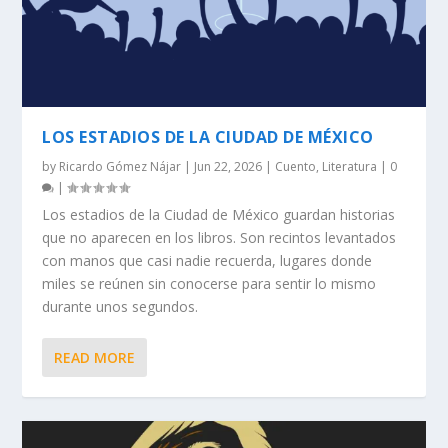
LOS ESTADIOS DE LA CIUDAD DE MÉXICO
by
Ricardo Gómez Nájar
|
Jun 22, 2026
|
Cuento
,
Literatura
|
0
|
Los estadios de la Ciudad de México guardan historias
que no aparecen en los libros. Son recintos levantados
con manos que casi nadie recuerda, lugares donde
miles se reúnen sin conocerse para sentir lo mismo
durante unos segundos.
READ MORE