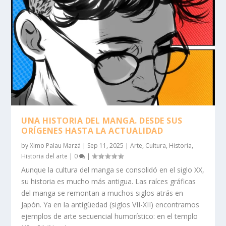
UNA HISTORIA DEL MANGA. DESDE SUS
ORÍGENES HASTA LA ACTUALIDAD
by
Ximo Palau Marzá
|
Sep 11, 2025
|
Arte
,
Cultura
,
Historia
,
Historia del arte
|
0
|
Aunque la cultura del manga se consolidó en el siglo XX,
su historia es mucho más antigua. Las raíces gráficas
del manga se remontan a muchos siglos atrás en
Japón. Ya en la antigüedad (siglos VII-XII) encontramos
ejemplos de arte secuencial humorístico: en el templo