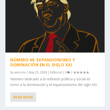
NÚMERO 69. EXPANSIONISMO Y
DOMINACIÓN EN EL SIGLO XXI
by
aion.mx
|
May 25, 2026
|
Editorial
|
0
|
Número dedicado a la reflexión política y social en
torno a la dominación y el expansionismo del siglo XXI.
READ MORE