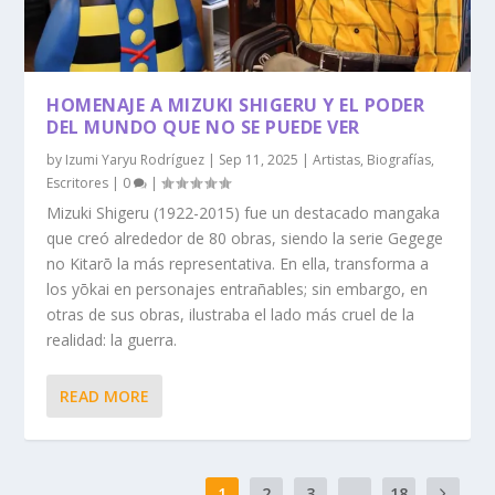
HOMENAJE A MIZUKI SHIGERU Y EL PODER
DEL MUNDO QUE NO SE PUEDE VER
by
Izumi Yaryu Rodríguez
|
Sep 11, 2025
|
Artistas
,
Biografías
,
Escritores
|
0
|
Mizuki Shigeru (1922-2015) fue un destacado mangaka
que creó alrededor de 80 obras, siendo la serie Gegege
no Kitarō la más representativa. En ella, transforma a
los yōkai en personajes entrañables; sin embargo, en
otras de sus obras, ilustraba el lado más cruel de la
realidad: la guerra.
READ MORE
1
2
3
...
18