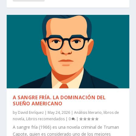
A SANGRE FRÍA. LA DOMINACIÓN DEL
SUEÑO AMERICANO
by
David Enríquez
|
May 24, 2026
|
Análisis literario
,
libros de
novela
,
Libros recomendados
|
0
|
A sangre fría (1966) es una novela criminal de Truman
Capote, quien es considerado uno de los mejores