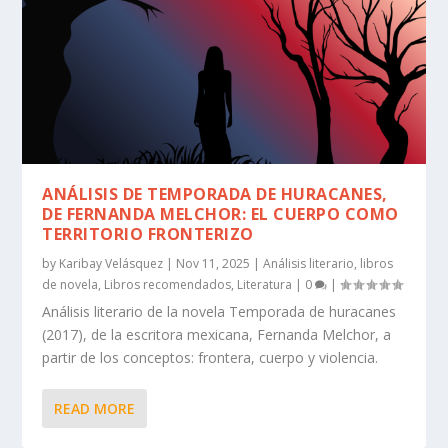
ANÁLISIS DE TEMPORADA DE HURACANES,
DE FERNANDA MELCHOR: EL CUERPO COMO
TERRITORIO FRONTERIZO
by
Karibay Velásquez
|
Nov 11, 2025
|
Análisis literario
,
libros
de novela
,
Libros recomendados
,
Literatura
|
0
|
Análisis literario de la novela Temporada de huracanes
(2017), de la escritora mexicana, Fernanda Melchor, a
partir de los conceptos: frontera, cuerpo y violencia.
READ MORE