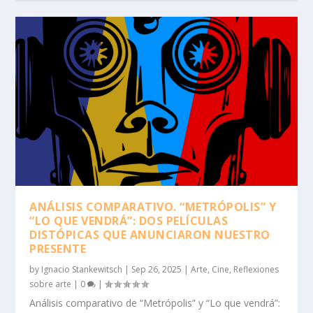
ANÁLISIS COMPARATIVO. “METRÓPOLIS” Y
“LO QUE VENDRÁ”: DOS PELÍCULAS
DISTÓPICAS QUE ANUNCIARON NUESTRO
PRESENTE
by
Ignacio Stankewitsch
|
Sep 26, 2025
|
Arte
,
Cine
,
Reflexiones
sobre arte
|
0
|
Análisis comparativo de “Metrópolis” y “Lo que vendrá”: