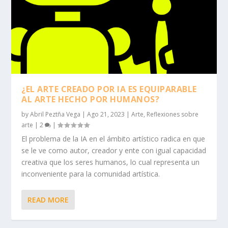
¿EL ARTE CREADO POR IA ES EQUIPARABLE
AL ARTE HECHO POR HUMANOS?
by
Abril Peztña Vega
|
Ago 21, 2023
|
Arte
,
Reflexiones sobre
arte
|
2
|
El problema de la IA en el ámbito artístico radica en que
se le ve como autor, creador y ente con igual capacidad
creativa que los seres humanos, lo cual representa un
inconveniente para la comunidad artística.
READ MORE