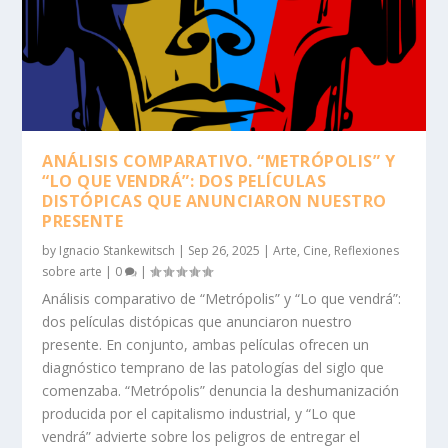
ANÁLISIS COMPARATIVO. “METRÓPOLIS” Y
“LO QUE VENDRÁ”: DOS PELÍCULAS
DISTÓPICAS QUE ANUNCIARON NUESTRO
PRESENTE
by
Ignacio Stankewitsch
|
Sep 26, 2025
|
Arte
,
Cine
,
Reflexiones
sobre arte
|
0
|
Análisis comparativo de “Metrópolis” y “Lo que vendrá”:
dos películas distópicas que anunciaron nuestro
presente. En conjunto, ambas películas ofrecen un
diagnóstico temprano de las patologías del siglo que
comenzaba. “Metrópolis” denuncia la deshumanización
producida por el capitalismo industrial, y “Lo que
vendrá” advierte sobre los peligros de entregar el