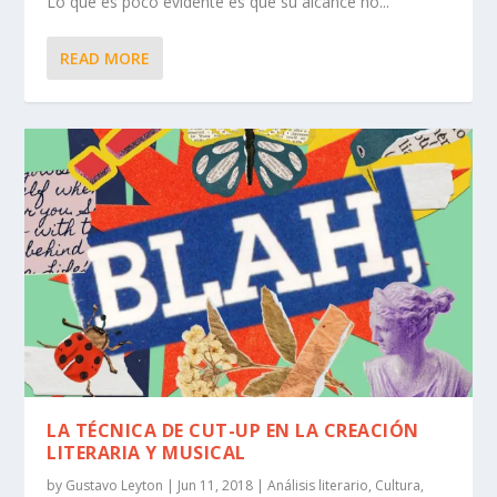
Lo que es poco evidente es que su alcance no...
READ MORE
LA TÉCNICA DE CUT-UP EN LA CREACIÓN
LITERARIA Y MUSICAL
by
Gustavo Leyton
|
Jun 11, 2018
|
Análisis literario
,
Cultura
,