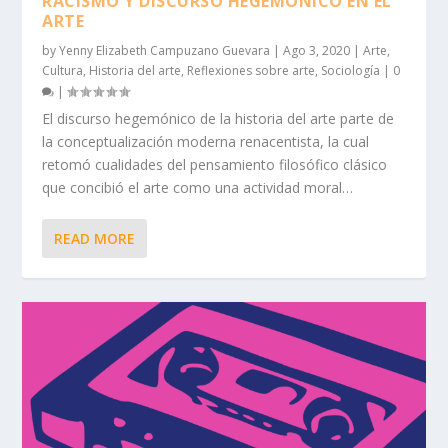
RACISMO Y DISCURSO HEGEMÓNICO EN EL
ARTE
by
Yenny Elizabeth Campuzano Guevara
|
Ago 3, 2020
|
Arte
,
Cultura
,
Historia del arte
,
Reflexiones sobre arte
,
Sociología
|
0
|
El discurso hegemónico de la historia del arte parte de
la conceptualización moderna renacentista, la cual
retomó cualidades del pensamiento filosófico clásico
que concibió el arte como una actividad moral…
READ MORE