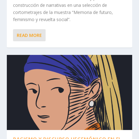
construcción de narrativas en una selección de
cortometrajes de la muestra “Memoria de futuro,
feminismo y revuelta social”.
READ MORE