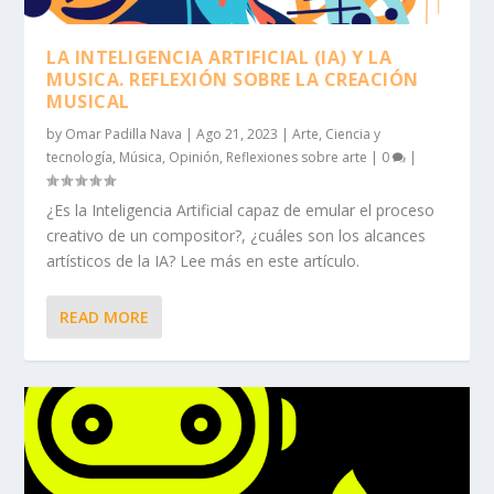
LA INTELIGENCIA ARTIFICIAL (IA) Y LA
MUSICA. REFLEXIÓN SOBRE LA CREACIÓN
MUSICAL
by
Omar Padilla Nava
|
Ago 21, 2023
|
Arte
,
Ciencia y
tecnología
,
Música
,
Opinión
,
Reflexiones sobre arte
|
0
|
¿Es la Inteligencia Artificial capaz de emular el proceso
creativo de un compositor?, ¿cuáles son los alcances
artísticos de la IA? Lee más en este artículo.
READ MORE