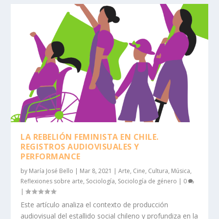
LA REBELIÓN FEMINISTA EN CHILE.
REGISTROS AUDIOVISUALES Y
PERFORMANCE
by
María José Bello
|
Mar 8, 2021
|
Arte
,
Cine
,
Cultura
,
Música
,
Reflexiones sobre arte
,
Sociología
,
Sociología de género
|
0
|
Este artículo analiza el contexto de producción
audiovisual del estallido social chileno y profundiza en la