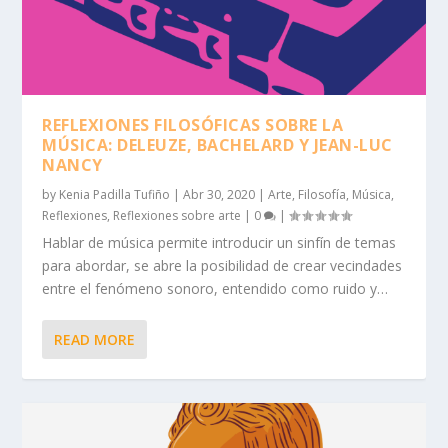
REFLEXIONES FILOSÓFICAS SOBRE LA
MÚSICA: DELEUZE, BACHELARD Y JEAN-LUC
NANCY
by
Kenia Padilla Tufiño
|
Abr 30, 2020
|
Arte
,
Filosofía
,
Música
,
Reflexiones
,
Reflexiones sobre arte
|
0
|
Hablar de música permite introducir un sinfín de temas
para abordar, se abre la posibilidad de crear vecindades
entre el fenómeno sonoro, entendido como ruido y…
READ MORE