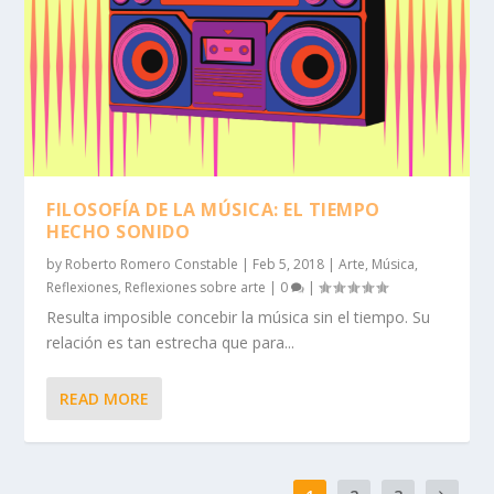
FILOSOFÍA DE LA MÚSICA: EL TIEMPO
HECHO SONIDO
by
Roberto Romero Constable
|
Feb 5, 2018
|
Arte
,
Música
,
Reflexiones
,
Reflexiones sobre arte
|
0
|
Resulta imposible concebir la música sin el tiempo. Su
relación es tan estrecha que para...
READ MORE