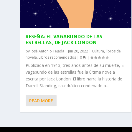
RESEÑA: EL VAGABUNDO DE LAS
ESTRELLAS, DE JACK LONDON
by
José Antonio Tejada
|
Jun 20, 2022
|
Cultura
,
libros de
novela
,
Libros recomendados
|
0
|
Publicada en 1913, tres años antes de su muerte, El
vagabundo de las estrellas fue la última novela
escrita por Jack London. El libro narra la historia de
Darrell Standing, catedrático condenado a…
READ MORE