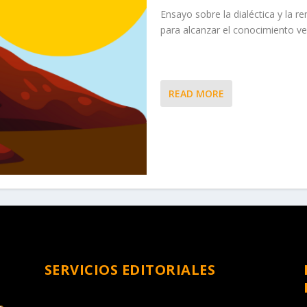
Ensayo sobre la dialéctica y la r
para alcanzar el conocimiento v
READ MORE
SERVICIOS EDITORIALES