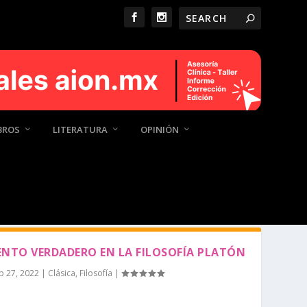
BROS
LITERATURA
OPINIÓN
ENTO VERDADERO EN LA FILOSOFÍA PLATÓN
p 27, 2022
|
Clásica
,
Filosofía
|