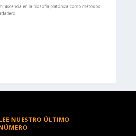
eminiscencia en la filosofía platónica como métodos
erdadero.
LEE NUESTRO ÚLTIMO
NÚMERO