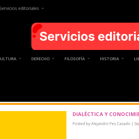
Servicios editoriales
CULTURA
DERECHO
FILOSOFÍA
HISTORIA
LI
SADO
DIALÉCTICA Y CONOCIMI
Posted by
Alejandro Pes Casado
|
Se