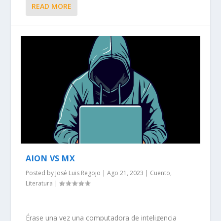
READ MORE
AION VS MX
Posted by
José Luis Regojo
|
Ago 21, 2023
|
Cuento
,
Literatura
|
Érase una vez una computadora de inteligencia