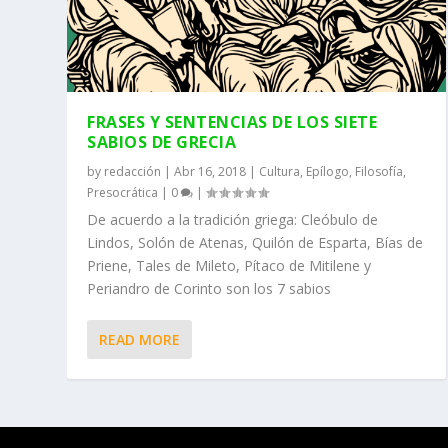
FRASES Y SENTENCIAS DE LOS SIETE
SABIOS DE GRECIA
by
redacción
|
Abr 16, 2018
|
Cultura
,
Epílogo
,
Filosofía
,
Presocrática
|
0
|
De acuerdo a la tradición griega: Cleóbulo de
Lindos, Solón de Atenas, Quilón de Esparta, Bías de
Priene, Tales de Mileto, Pítaco de Mitilene y
Periandro de Corinto son los 7 sabios
READ MORE