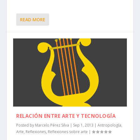
READ MORE
RELACIÓN ENTRE ARTE Y TECNOLOGÍA
Posted by
Marcelo Pérez Silva
|
Sep 1, 2013
|
Antropología
,
Arte
,
Reflexiones
,
Reflexiones sobre arte
|