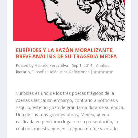
EURÍPIDES Y LA RAZÓN MORALIZANTE.
BREVE ANÁLISIS DE SU TRAGEDIA MEDEA
Posted by
Marcelo Pérez Silva
|
Sep 1, 2014
|
Análisis
literario
,
Filosofía
,
Helénistica
,
Reflexiones
|
Eurípides es uno de los tres poetas trágicos de la
Atenas Clásica; sin embargo, contrario a Sófocles y
Esquilo, éste no gozó de gran fama durante su época.
Una de sus más grandes obras, Medea, quedó
calificada en penúltimo lugar en su presentación, lo
cual nos muestra que en su época no fue valorado.