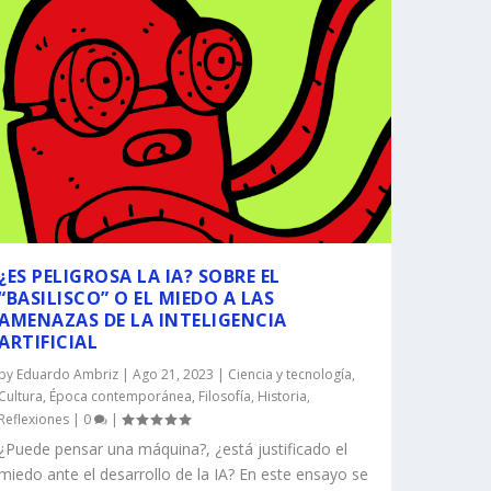
¿ES PELIGROSA LA IA? SOBRE EL
“BASILISCO” O EL MIEDO A LAS
AMENAZAS DE LA INTELIGENCIA
ARTIFICIAL
by
Eduardo Ambriz
|
Ago 21, 2023
|
Ciencia y tecnología
,
Cultura
,
Época contemporánea
,
Filosofía
,
Historia
,
Reflexiones
|
0
|
¿Puede pensar una máquina?, ¿está justificado el
miedo ante el desarrollo de la IA? En este ensayo se