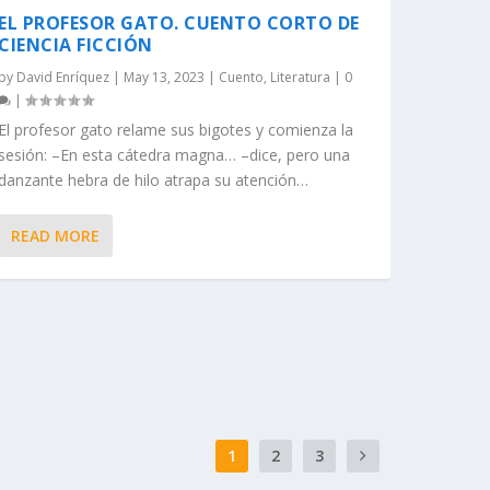
EL PROFESOR GATO. CUENTO CORTO DE
CIENCIA FICCIÓN
by
David Enríquez
|
May 13, 2023
|
Cuento
,
Literatura
|
0
|
El profesor gato relame sus bigotes y comienza la
sesión: –En esta cátedra magna… –dice, pero una
danzante hebra de hilo atrapa su atención…
READ MORE
1
2
3