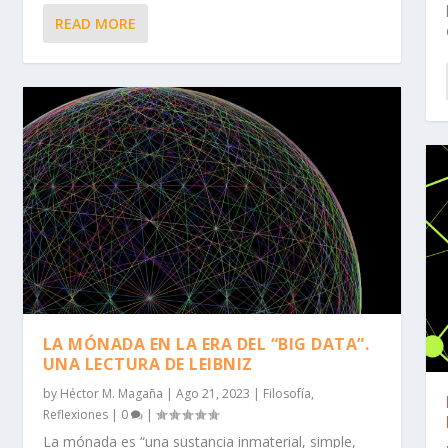
READ MORE
LA MÓNADA EN LA ERA DEL “BIG DATA”.
UNA LECTURA DE LEIBNIZ
by
Héctor M. Magaña
|
Ago 21, 2023
|
Filosofía
,
Reflexiones
|
0
|
La mónada es “una sustancia inmaterial, simple,