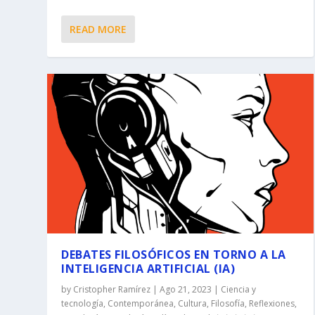
READ MORE
DEBATES FILOSÓFICOS EN TORNO A LA
INTELIGENCIA ARTIFICIAL (IA)
by
Cristopher Ramírez
|
Ago 21, 2023
|
Ciencia y
tecnología
,
Contemporánea
,
Cultura
,
Filosofía
,
Reflexiones
,