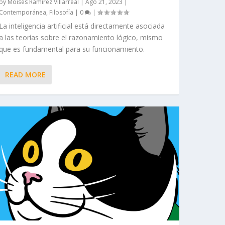
by
Moisés Ramírez Villarreal
|
Ago 21, 2023
|
Contemporánea
,
Filosofía
|
0
|
La inteligencia artificial está directamente asociada
a las teorías sobre el razonamiento lógico, mismo
que es fundamental para su funcionamiento.
READ MORE