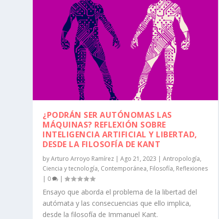
¿PODRÁN SER AUTÓNOMAS LAS
MÁQUINAS? REFLEXIÓN SOBRE
INTELIGENCIA ARTIFICIAL Y LIBERTAD,
DESDE LA FILOSOFÍA DE KANT
by
Arturo Arroyo Ramírez
|
Ago 21, 2023
|
Antropología
,
Ciencia y tecnología
,
Contemporánea
,
Filosofía
,
Reflexiones
|
0
|
Ensayo que aborda el problema de la libertad del
autómata y las consecuencias que ello implica,
desde la filosofía de Immanuel Kant.