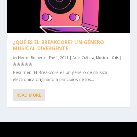
¿QUÉ ES EL BREAKCORE? UN GÉNERO
MUSICAL DIVERGENTE
by
Héctor Romero
|
Ene 1, 2011
|
Arte
,
Cultura
,
Música
|
0
|
Resumen: El Breakcore es un género de música
electrónica originado a principios de los...
READ MORE