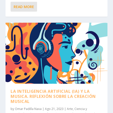
READ MORE
LA INTELIGENCIA ARTIFICIAL (IA) Y LA
MUSICA. REFLEXIÓN SOBRE LA CREACIÓN
MUSICAL
by
Omar Padilla Nava
|
Ago 21, 2023
|
Arte
,
Ciencia y