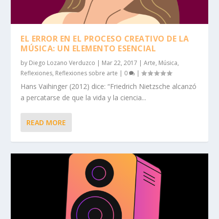
EL ERROR EN EL PROCESO CREATIVO DE LA
MÚSICA: UN ELEMENTO ESENCIAL
by
Diego Lozano Verduzco
|
Mar 22, 2017
|
Arte
,
Música
,
Reflexiones
,
Reflexiones sobre arte
|
0
|
Hans Vaihinger (2012) dice: “Friedrich Nietzsche alcanzó
a percatarse de que la vida y la ciencia...
READ MORE