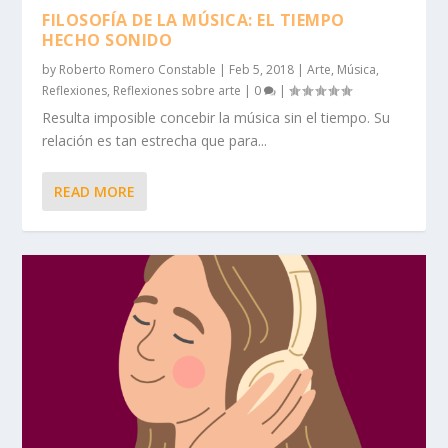
FILOSOFÍA DE LA MÚSICA: EL TIEMPO
HECHO SONIDO
by
Roberto Romero Constable
|
Feb 5, 2018
|
Arte
,
Música
,
Reflexiones
,
Reflexiones sobre arte
|
0
|
Resulta imposible concebir la música sin el tiempo. Su
relación es tan estrecha que para...
READ MORE