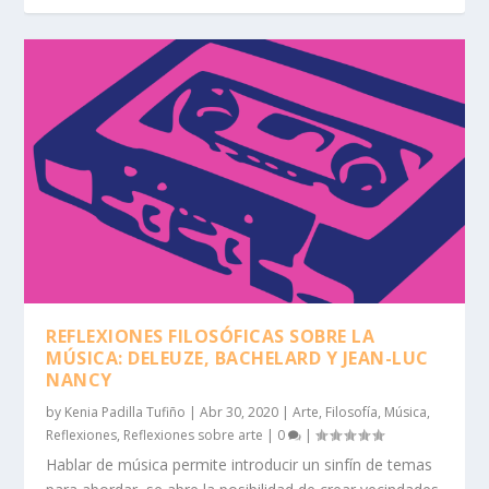
REFLEXIONES FILOSÓFICAS SOBRE LA
MÚSICA: DELEUZE, BACHELARD Y JEAN-LUC
NANCY
by
Kenia Padilla Tufiño
|
Abr 30, 2020
|
Arte
,
Filosofía
,
Música
,
Reflexiones
,
Reflexiones sobre arte
|
0
|
Hablar de música permite introducir un sinfín de temas