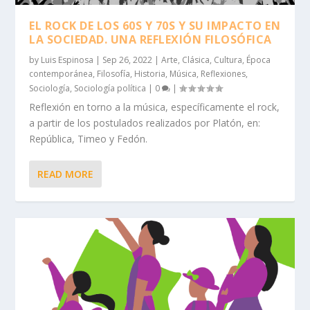
EL ROCK DE LOS 60S Y 70S Y SU IMPACTO EN
LA SOCIEDAD. UNA REFLEXIÓN FILOSÓFICA
by
Luis Espinosa
|
Sep 26, 2022
|
Arte
,
Clásica
,
Cultura
,
Época
contemporánea
,
Filosofía
,
Historia
,
Música
,
Reflexiones
,
Sociología
,
Sociología política
|
0
|
Reflexión en torno a la música, específicamente el rock,
a partir de los postulados realizados por Platón, en:
República, Timeo y Fedón.
READ MORE