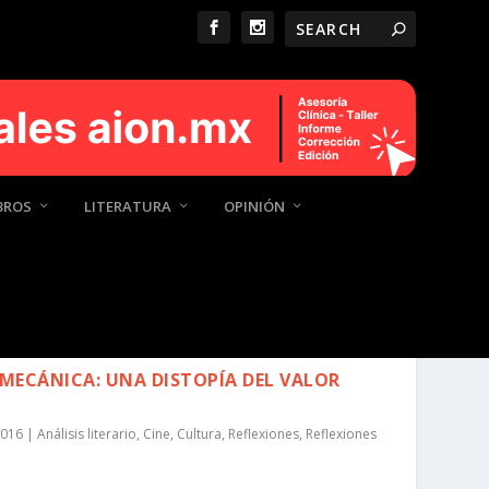
BROS
LITERATURA
OPINIÓN
 MECÁNICA: UNA DISTOPÍA DEL VALOR
 2016
|
Análisis literario
,
Cine
,
Cultura
,
Reflexiones
,
Reflexiones