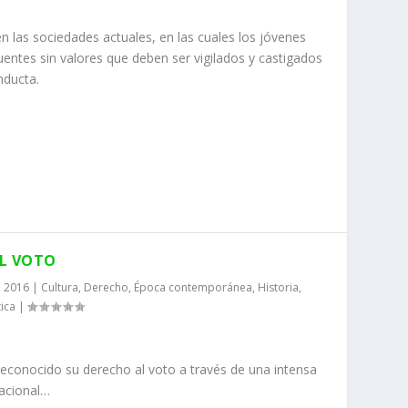
n las sociedades actuales, en las cuales los jóvenes
ntes sin valores que deben ser vigilados y castigados
nducta.
AL VOTO
, 2016
|
Cultura
,
Derecho
,
Época contemporánea
,
Historia
,
tica
|
reconocido su derecho al voto a través de una intensa
nacional…