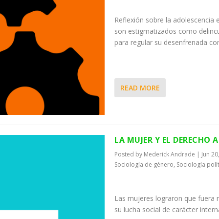
Reflexión sobre la adolescencia e
son estigmatizados como delincue
para regular su desenfrenada co
READ MORE
LA MUJER Y EL DERECHO 
Posted by
Mederick Andrade
|
Jun 20
Sociología de género
,
Sociología polí
Las mujeres lograron que fuera 
su lucha social de carácter inter