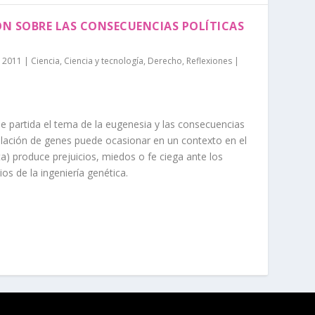
ÓN SOBRE LAS CONSECUENCIAS POLÍTICAS
, 2011
|
Ciencia
,
Ciencia y tecnología
,
Derecho
,
Reflexiones
|
e partida el tema de la eugenesia y las consecuencias
pulación de genes puede ocasionar en un contexto en el
ta) produce prejuicios, miedos o fe ciega ante los
os de la ingeniería genética.