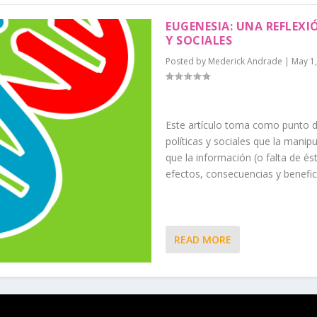
EUGENESIA: UNA REFLEXI
Y SOCIALES
Posted by
Mederick Andrade
|
May 1
Este artículo toma como punto d
políticas y sociales que la mani
que la información (o falta de és
efectos, consecuencias y benefici
READ MORE