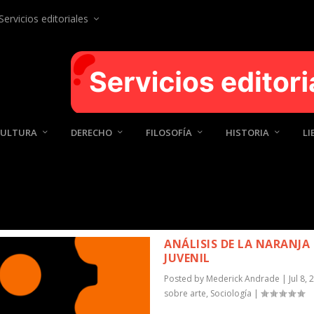
Servicios editoriales
CULTURA
DERECHO
FILOSOFÍA
HISTORIA
LI
ANÁLISIS DE LA NARANJA
JUVENIL
Posted by
Mederick Andrade
|
Jul 8,
sobre arte
,
Sociología
|