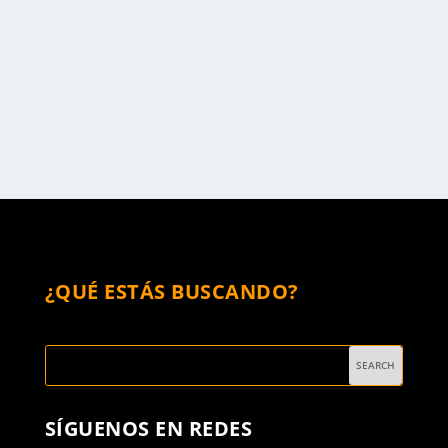
decimonónicas, autoras de Viaje a varias partes de
Europa: libro en el que plasmaron la participación de
la mujer en el siglo XIX.
READ MORE
¿QUÉ ESTÁS BUSCANDO?
SÍGUENOS EN REDES