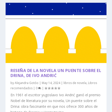
RESEÑA DE LA NOVELA UN PUENTE SOBRE EL
DRINA, DE IVO ANDRIĆ
by
Alejandra Gotóo
|
May 14, 2024
|
libros de novela
,
Libros
recomendados
|
0
|
En 1961 el escritor yugoslavo Ivo Andrić ganó el premio
Nobel de literatura por su novela, Un puente sobre el
Drina: obra fascinante en que nos ofrece 300 años de