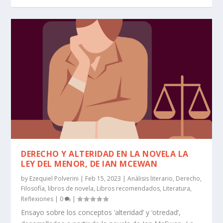
DERECHO Y ALTERIDAD EN LA NOVELA LA
LEY DEL MENOR, DE IAN MCEWAN
by
Ezequiel Polverini
|
Feb 15, 2023
|
Análisis literario
,
Derecho
,
Filosofía
,
libros de novela
,
Libros recomendados
,
Literatura
,
Reflexiones
|
0
|
Ensayo sobre los conceptos ‘alteridad’ y ‘otredad’,