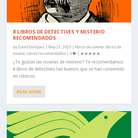
8 LIBROS DE DETECTIVES Y MISTERIO
RECOMENDADOS
by
David Enríquez
|
May 21, 2023
|
libros de cuento
,
libros de
novela
,
Libros recomendados
|
0
|
¿Te gustan las novelas de misterio? Te recomendamos
8 libros de detectives tan buenos que se han convertido
en clásicos.
READ MORE