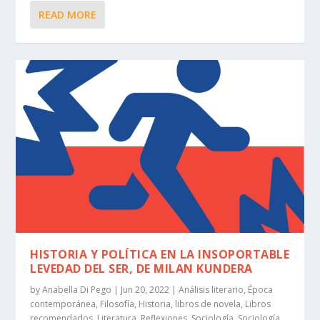
READ MORE
HISTORIA Y POLÍTICA EN LA INSOPORTABLE
LEVEDAD DEL SER, DE MILAN KUNDERA
by
Anabella Di Pego
|
Jun 20, 2022
|
Análisis literario
,
Época
contemporánea
,
Filosofía
,
Historia
,
libros de novela
,
Libros
recomendados
,
Literatura
,
Reflexiones
,
Sociología
,
Sociología