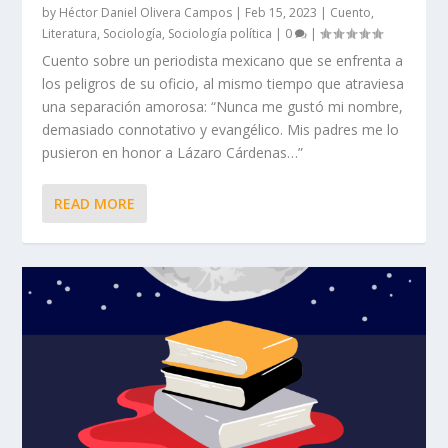
by
Héctor Daniel Olivera Campos
|
Feb 15, 2023
|
Cuento
,
Literatura
,
Sociología
,
Sociología política
|
0
|
Cuento sobre un periodista mexicano que se enfrenta a
los peligros de su oficio, al mismo tiempo que atraviesa
una separación amorosa: “Nunca me gustó mi nombre,
demasiado connotativo y evangélico. Mis padres me lo
pusieron en honor a Lázaro Cárdenas…”
READ MORE