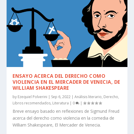
ENSAYO ACERCA DEL DERECHO COMO
VIOLENCIA EN EL MERCADER DE VENECIA, DE
WILLIAM SHAKESPEARE
by
Ezequiel Polverini
|
Sep 6, 2022
|
Análisis literario
,
Derecho
,
Libros recomendados
,
Literatura
|
0
|
Breve ensayo basado en reflexiones de Sigmund Freud
acerca del derecho como violencia en la comedia de
William Shakespeare, El Mercader de Venecia.