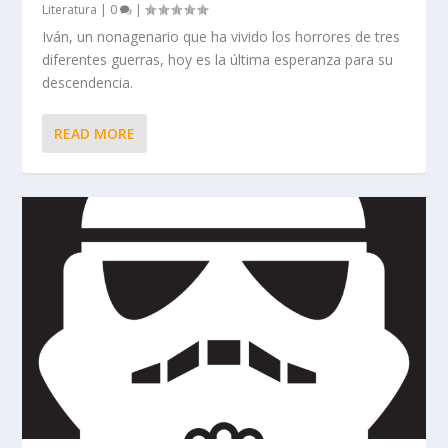
Literatura
|
0
|
Iván, un nonagenario que ha vivido los horrores de tres
diferentes guerras, hoy es la última esperanza para su
descendencia.
READ MORE