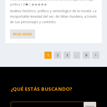
política
|
0
|
Análisis histórico, político y semiológico de la novela: La
insoportable levedad del ser, de Milan Kundera, a través
de sus personajes y contexto.
READ MORE
1
2
3
...
6
¿QUÉ ESTÁS BUSCANDO?