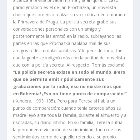
alcanza a la vida privada misma y la aniquila. El caso
paradigmático es el de Jan Prochazka, un novelista
checo que comenzó a alzar su voz críticamente durante
la Primavera de Praga. La policía secreta grabó sus
conversaciones personales con un amigo y
posteriormente las emitió en la radio, subrayando las
partes en las que Prochazka hablaba mal de sus
amigos o decía malas palabras. Y lo peor de todo, fue
que la gente se indignó más con la actitud del novelista
que con la policía secreta. Al respecto, Tomás exclamó:
“La policía secreta existe en todo el mundo. ¡Pero
que se permita emitir públicamente sus
grabaciones por la radio, eso no existe más que
en Bohemia! ¡Eso no tiene punto de comparación!”
(Kundera, 1993: 135). Pero para Teresa sí había un
punto de comparación; cuando tenía catorce años su
madre leyó ante toda la familia, durante el almuerzo y a
risotadas, su diario íntimo. En su familia, Teresa sufría
la permanente violación de su intimidad, tanto de sus
sentimientos como de aquello referido a su propio