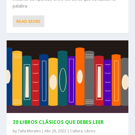
palabra.
READ MORE
30 LIBROS CLÁSICOS QUE DEBES LEER
by
Talía Morales
|
Abr 26, 2022
|
Cultura
,
Libros