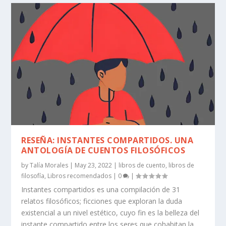
RESEÑA: INSTANTES COMPARTIDOS. UNA
ANTOLOGÍA DE CUENTOS FILOSÓFICOS
by
Talía Morales
|
May 23, 2022
|
libros de cuento
,
libros de
filosofía
,
Libros recomendados
|
0
|
Instantes compartidos es una compilación de 31
relatos filosóficos; ficciones que exploran la duda
existencial a un nivel estético, cuyo fin es la belleza del
instante compartido entre los seres que cohabitan la