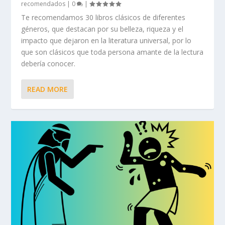
recomendados
|
0
|
Te recomendamos 30 libros clásicos de diferentes
géneros, que destacan por su belleza, riqueza y el
impacto que dejaron en la literatura universal, por lo
que son clásicos que toda persona amante de la lectura
debería conocer.
READ MORE