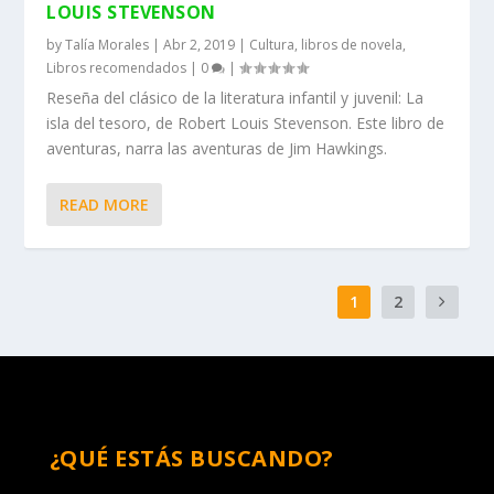
LOUIS STEVENSON
by
Talía Morales
|
Abr 2, 2019
|
Cultura
,
libros de novela
,
Libros recomendados
|
0
|
Reseña del clásico de la literatura infantil y juvenil: La
isla del tesoro, de Robert Louis Stevenson. Este libro de
aventuras, narra las aventuras de Jim Hawkings.
READ MORE
1
2
¿QUÉ ESTÁS BUSCANDO?