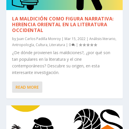
LA MALDICIÓN COMO FIGURA NARRATIVA:
HERENCIA ORIENTAL EN LA LITERATURA
OCCIDENTAL
by
Juan Carlos Padilla Monroy
|
Mar 15, 2022
|
Análisis literario
,
Antropología
,
Cultura
,
Literatura
|
0
|
¿De dónde provienen las maldiciones?, ¿por qué son
tan populares en la literatura y el cine
contemporáneos? Descubre su origen, en esta
interesante investigación.
READ MORE