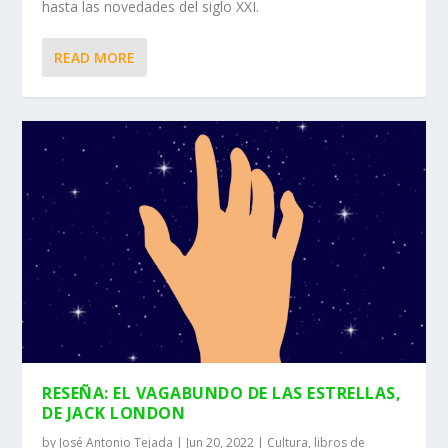
hasta las novedades del siglo XXI.
READ MORE
RESEÑA: EL VAGABUNDO DE LAS ESTRELLAS,
DE JACK LONDON
by
José Antonio Tejada
|
Jun 20, 2022
|
Cultura
,
libros de