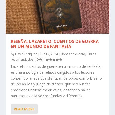
RESEÑA: LAZARETO. CUENTOS DE GUERRA
EN UN MUNDO DE FANTASÍA
by
David Enríquez
|
Dic 12, 2024
|
libros de cuento
,
Libros
recomendados
|
0
|
Lazareto: cuentos de guerra en un mundo de fantasía,
es una antología de relatos dirigidos a los lectores
contemporáneos que disfrutan de obras como El señor
de los anillos y Juego de tronos, quienes buscan
emociones bélicas medievales, deseando hallar
narraciones a la vez profundas y diferentes.
READ MORE