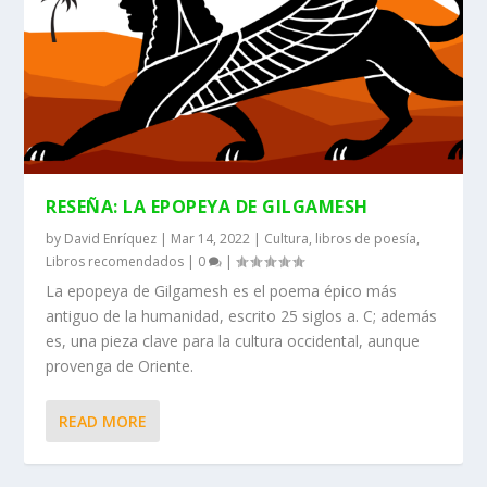
RESEÑA: LA EPOPEYA DE GILGAMESH
by
David Enríquez
|
Mar 14, 2022
|
Cultura
,
libros de poesía
,
Libros recomendados
|
0
|
La epopeya de Gilgamesh es el poema épico más
antiguo de la humanidad, escrito 25 siglos a. C; además
es, una pieza clave para la cultura occidental, aunque
provenga de Oriente.
READ MORE