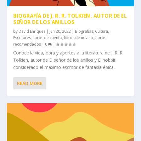
BIOGRAFÍA DE J. R. R. TOLKIEN, AUTOR DE EL
SEÑOR DE LOS ANILLOS
by
David Enríquez
|
Jun 20, 2022
|
Biografías
,
Cultura
,
Escritores
,
libros de cuento
,
libros de novela
,
Libros
recomendados
|
0
|
Conoce la vida, obra y aportes a la literatura de J. R. R.
Tolkien, autor de El señor de los anillos y El hobbit,
considerado el máximo escritor de fantasía épica.
READ MORE