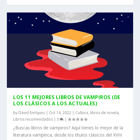
LOS 11 MEJORES LIBROS DE VAMPIROS (DE
LOS CLÁSICOS A LOS ACTUALES)
by
David Enríquez
|
Oct 14, 2022
|
Cultura
,
libros de novela
,
Libros recomendados
|
0
|
¿Buscas libros de vampiros? Aquí tienes lo mejor de la
literatura vampírica, desde los títulos clásicos del XVIII