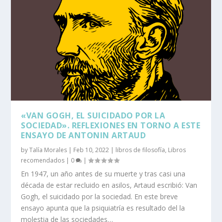
«VAN GOGH, EL SUICIDADO POR LA
SOCIEDAD». REFLEXIONES EN TORNO A ESTE
ENSAYO DE ANTONIN ARTAUD
by
Talía Morales
|
Feb 10, 2022
|
libros de filosofía
,
Libros
recomendados
|
0
|
En 1947, un año antes de su muerte y tras casi una
década de estar recluido en asilos, Artaud escribió: Van
Gogh, el suicidado por la sociedad. En este breve
ensayo apunta que la psiquiatría es resultado del la
molestia de las sociedades…