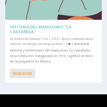
HISTORIA DEL MANICOMIO “LA
CASTAÑEDA”
by
Andrés Ríos Molina
|
Oct 1, 2010
|
Época contemporánea
,
Historia
,
Sociología
,
Sociología política
|
0
|
Historia y testimonios del manicomio La Castañeda.
Esta institución, inaugurada en 1910, significó el inicio
de la psiquiatría en México…
READ MORE