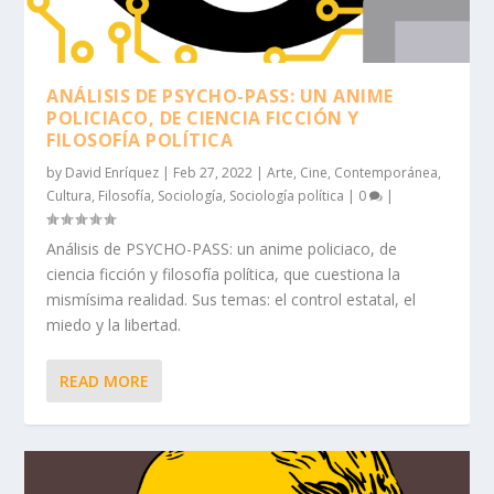
ANÁLISIS DE PSYCHO-PASS: UN ANIME
POLICIACO, DE CIENCIA FICCIÓN Y
FILOSOFÍA POLÍTICA
by
David Enríquez
|
Feb 27, 2022
|
Arte
,
Cine
,
Contemporánea
,
Cultura
,
Filosofía
,
Sociología
,
Sociología política
|
0
|
Análisis de PSYCHO-PASS: un anime policiaco, de
ciencia ficción y filosofía política, que cuestiona la
mismísima realidad. Sus temas: el control estatal, el
miedo y la libertad.
READ MORE