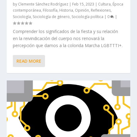
by
Clemente Sánchez Rodríguez
|
Feb 15, 2023
|
Cultura
,
Época
contemporánea
,
Filosofía
,
Historia
,
Opinión
,
Reflexiones
,
Sociología
,
Sociología de género
,
Sociología política
|
0
|
Comprender los significados de la fiesta y su relación
en la reivindicación del cuerpo nos renovará la
percepción que damos a la colorida Marcha LGBTTTI+.
READ MORE