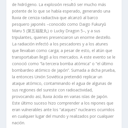
de hidrógeno. La explosión resultó ser mucho más
potente de lo que se había esperado, generando una
lluvia de ceniza radiactiva que alcanzó al barco
pesquero japonés –conocido como Daigo Fukuryū
Maru 5 (第五福龍丸) o Lucky Dragon 5–, y a sus
tripulantes, quienes presenciaron un enorme destello.
La radiación infectó a los pescadores y a los atunes
que llevaban como carga; a pesar de esto, el atún que
transportaban llegó a los mercados. A este evento se le
conoció como “la tercera bomba atómica” o “el último
bombardeo atómico de Japón”. Sumada a dicha prueba,
la entonces Unión Soviética pretendió replicar un
ataque atómico, contaminando el agua de algunas de
sus regiones del sureste con radioactividad,
provocando así, lluvia ácida en varias islas de Japón.
Este último suceso hizo comprender a los nipones que
eran vulnerables ante los “ataques” nucleares ocurridos
en cualquier lugar del mundo y realizados por cualquier
nación.