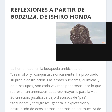
REFLEXIONES A PARTIR DE
GODZILLA
, DE ISHIRO HONDA
La humanidad, en la búsqueda ambiciosa de
“desarrollo” y “conquista”, irónicamente, ha propiciado
su propia destrucción. Las armas nucleares, químicas y
de otros tipos, son cada vez más poderosas, por lo que
representan amenazas cada vez mayores para la vida.
Su creación, justificada bajo discursos de “paz”,
“seguridad” y “progreso”, genera la explotación y
destrucción de ecosistemas, además de ser muestra de