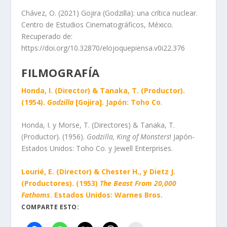
Chávez, O. (2021) Gojira (Godzilla): una crítica nuclear.
Centro de Estudios Cinematográficos, México.
Recuperado de:
https://doi.org/10.32870/elojoquepiensa.v0i22.376
FILMOGRAFÍA
Honda, I. (Director) & Tanaka, T. (Productor).
(1954).
Godzilla
[Gojira]. Japón: Toho Co
.
Honda, I. y Morse, T. (Directores) & Tanaka, T.
(Productor). (1956).
Godzilla, King of Monsters
! Japón-
Estados Unidos: Toho Co. y Jewell Enterprises.
Lourié, E. (Director) & Chester H., y Dietz J.
(Productores). (1953)
The Beast From 20,000
Fathoms
. Estados Unidos: Warnes Bros.
COMPARTE ESTO: