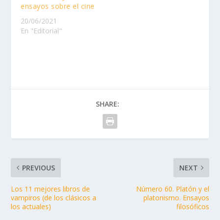
literarias cambio
ensayos sobre el cine
climático capitalismo
20/06/2021
Cicerón ciencia ficción
En "Editorial"
ciencia y tecnología
cine…
SHARE:
PREVIOUS
NEXT
Los 11 mejores libros de
Número 60. Platón y el
vampiros (de los clásicos a
platonismo. Ensayos
los actuales)
filosóficos