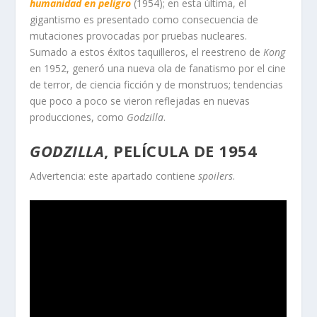
humanidad en peligro
(1954); en esta última, el
gigantismo es presentado como consecuencia de
mutaciones provocadas por pruebas nucleares.
Sumado a estos éxitos taquilleros, el reestreno de
Kong
en 1952, generó una nueva ola de fanatismo por el cine
de terror, de ciencia ficción y de monstruos; tendencias
que poco a poco se vieron reflejadas en nuevas
producciones, como
Godzilla
.
GODZILLA
, PELÍCULA DE 1954
Advertencia: este apartado contiene
spoilers
.