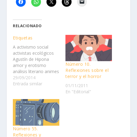
RELACIONADO
Etiquetas
A activismo social
activistas ecológicos
Agustín de Hipona
Número 10.
amor y erotismo
Reflexiones sobre el
análisis literario animes
terror y el horror
+ comics + animación
29/09/2014
Antigua Grecia
Entrada similar
01/11/2011
antropología
En "Editorial"
Aristóteles arte
contemporáneo arte e
IA arte mexicano
Arthur Schopenhauer
astronomía Averroes B
Baruch Spinoza
Número 55.
bioética C calaveritas
Reflexiones y