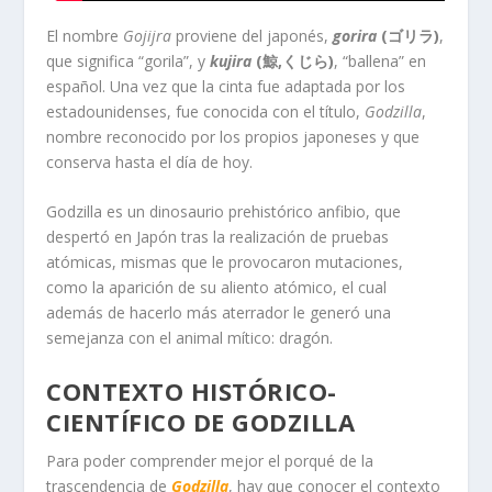
El nombre
Gojijra
proviene del japonés,
gorira
(
ゴリラ
)
,
que significa “gorila”, y
kujira
(
鯨
,
くじら
)
, “ballena” en
español. Una vez que la cinta fue adaptada por los
estadounidenses, fue conocida con el título,
Godzilla
,
nombre reconocido por los propios japoneses y que
conserva hasta el día de hoy.
Godzilla es un dinosaurio prehistórico anfibio, que
despertó en Japón tras la realización de pruebas
atómicas, mismas que le provocaron mutaciones,
como la aparición de su aliento atómico, el cual
además de hacerlo más aterrador le generó una
semejanza con el animal mítico: dragón.
CONTEXTO HISTÓRICO-
CIENTÍFICO DE GODZILLA
Para poder comprender mejor el porqué de la
trascendencia de
Godzilla
, hay que conocer el contexto