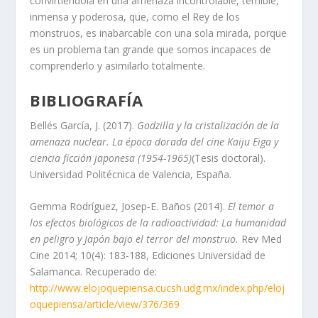
convirtiéndola en una amenaza incontrolable, temible,
inmensa y poderosa, que, como el Rey de los
monstruos, es inabarcable con una sola mirada, porque
es un problema tan grande que somos incapaces de
comprenderlo y asimilarlo totalmente.
BIBLIOGRAFÍA
Bellés García, J. (2017).
Godzilla y la cristalización de la
amenaza nuclear. La época dorada del cine Kaiju Eiga y
ciencia ficción japonesa (1954-1965)
(Tesis doctoral).
Universidad Politécnica de Valencia, España.
Gemma Rodríguez, Josep‐E. Baños (2014).
El temor a
los efectos biológicos de la radioactividad: La humanidad
en peligro y Japón bajo el terror del monstruo.
Rev Med
Cine 2014; 10(4): 183‐188, Ediciones Universidad de
Salamanca. Recuperado de:
http://www.elojoquepiensa.cucsh.udg.mx/index.php/eloj
oquepiensa/article/view/376/369