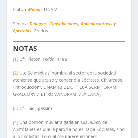
Platón.
Menón
, UNAM.
Séneca.
Diálogos, Consolaciones, Apocolocintosis y
Epístolas
. Gredos.
NOTAS
[1]
Cfr. Platón,
Fedón
, 118a
[2]
Ute Schmidt así nombra al sector de la sociedad
ateniense que acusó y condenó a Sócrates. Cfr.
Menón
,
“Introducción”, UNAM (BIBLIOTHECA SCRIPTORVM
GRAECORVM ET ROMANORVM MEXICANA).
[3]
Cfr. Ibíd., passim
[4]
Una opinión muy arraigada en
Las nubes
, de
Aristófanes es que la parodia no es hacia Sócrates, sino
a los sofistas. Lo cual me parece erróneo.