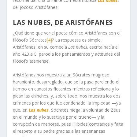
recomendar una brillante comedia titulada
Las nubes
,
del jocoso Aristófanes.
LAS NUBES, DE ARISTÓFANES
¿Qué tiene que ver el poeta cómico Aristófanes con el
filósofo Sócrates
[4]
? La respuesta es simple,
Aristófanes, en su comedia
Las nubes,
escrita hacia el
año 423 a.C, parodia los pensamientos y actitudes del
filósofo ateniense.
Aristófanes nos muestra a un Sócrates mugroso,
harapiento, desarreglado, que se la pasa perdiendo el
tiempo en canastos flotantes mientras reflexiona y lo
pican las chinches, y, sobre todo, nos muestra los dos
crímenes por los que fue condenado: la impiedad —ya
que, en
Las nubes
, Sócrates niega la voluntad de Zeus
en el mundo y lo sustituye por el trueno— y la
corrupción de menores, pues Filípides contradice y falta
el respeto a su padre gracias a las enseñanzas