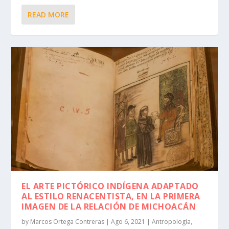
READ MORE
EL ARTE PICTÓRICO INDÍGENA ADAPTADO
AL ESTILO RENACENTISTA, EN LA PRIMERA
IMAGEN DE LA RELACIÓN DE MICHOACÁN
by
Marcos Ortega Contreras
|
Ago 6, 2021
|
Antropología
,