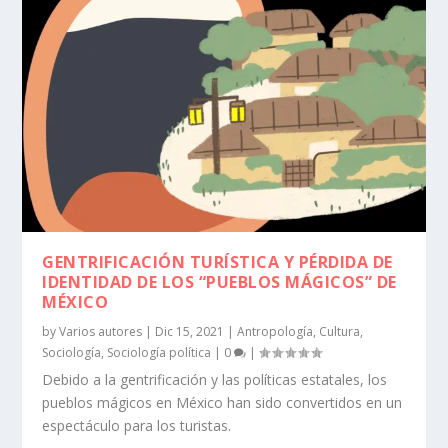
GENTRIFICACIÓN TURÍSTICA Y PÉRDIDA DE
IDENTIDAD DE LOS “PUEBLOS MÁGICOS” DE
MÉXICO
by
Varios autores
|
Dic 15, 2021
|
Antropología
,
Cultura
,
Sociología
,
Sociología política
|
0
|
Debido a la gentrificación y las políticas estatales, los
pueblos mágicos en México han sido convertidos en un
espectáculo para los turistas.