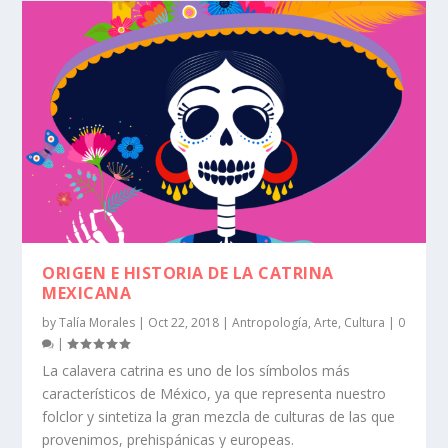
ORIGEN E HISTORIA DE LA CATRINA
MEXICANA
by
Talía Morales
|
Oct 22, 2018
|
Antropología
,
Arte
,
Cultura
|
0
|
La calavera catrina es uno de los símbolos más
característicos de México, ya que representa nuestro
folclor y sintetiza la gran mezcla de culturas de las que
provenimos, prehispánicas y europeas.