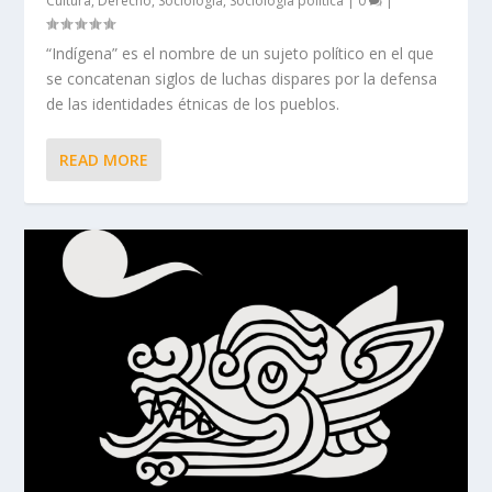
Cultura
,
Derecho
,
Sociología
,
Sociología política
|
0
|
“Indígena” es el nombre de un sujeto político en el que
se concatenan siglos de luchas dispares por la defensa
de las identidades étnicas de los pueblos.
READ MORE