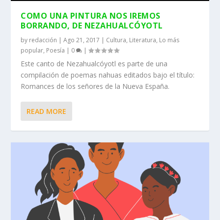
COMO UNA PINTURA NOS IREMOS
BORRANDO, DE NEZAHUALCÓYOTL
by
redacción
|
Ago 21, 2017
|
Cultura
,
Literatura
,
Lo más
popular
,
Poesía
|
0
|
Este canto de Nezahualcóyotl es parte de una
compilación de poemas nahuas editados bajo el título:
Romances de los señores de la Nueva España.
READ MORE