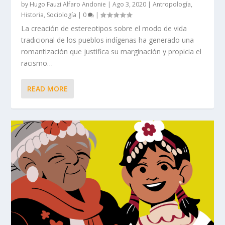
by
Hugo Fauzi Alfaro Andonie
|
Ago 3, 2020
|
Antropología
,
Historia
,
Sociología
|
0
|
La creación de estereotipos sobre el modo de vida
tradicional de los pueblos indígenas ha generado una
romantización que justifica su marginación y propicia el
racismo…
READ MORE