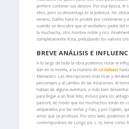
prefiere contener sus deseos. Por esa época, le 
ellos, pero su desventaja es la pobreza. No obs
verano, Dafnis hace lo posible por contenerse y
cuando se descubre que el verdadero padre del mu
la muchacha, otro hombre noble y rico. Finalment
completamente lícita, preludiando los valores cris
BREVE ANÁLISIS E INFLUENC
A lo largo de toda la obra podemos notar el influ
dan en la novela, a la manera de
La Odisea
) hast
Menandro. Las descripciones más ricas y detallad
personajes y al cambio de las estaciones. Al tem
hablan de alguna aventura, o más bien desventu
para llegar a un final feliz, incluso para los ant
pastoril, de modo que los muchachos están en co
amparados por las ninfas y Pan, y por Cupido, qu
amor que se profesan. Por otro lado, podemos de
contemporáneo de Longo (
ca
. s. II), tiene como