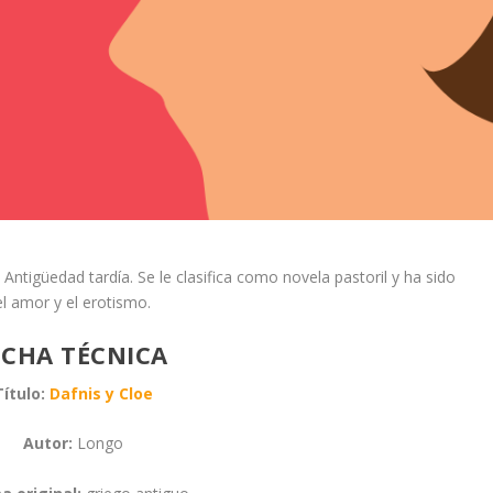
 Antigüedad tardía. Se le clasifica como novela pastoril y ha sido
el amor y el erotismo.
ICHA TÉCNICA
Título:
Dafnis y Cloe
Autor:
Longo