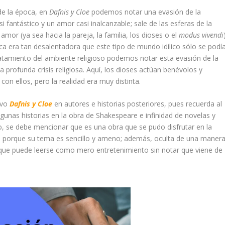
de la época, en
Dafnis y Cloe
podemos notar una evasión de la
 fantástico y un amor casi inalcanzable; sale de las esferas de la
mor (ya sea hacia la pareja, la familia, los dioses o el
modus vivendi
a era tan desalentadora que este tipo de mundo idílico sólo se podí
l tratamiento del ambiente religioso podemos notar esta evasión de la
 profunda crisis religiosa. Aquí, los dioses actúan benévolos y
n ellos, pero la realidad era muy distinta.
uvo
Dafnis y Cloe
en autores e historias posteriores, pues recuerda al
gunas historias en la obra de Shakespeare e infinidad de novelas y
 se debe mencionar que es una obra que se pudo disfrutar en la
oy, porque su tema es sencillo y ameno; además, oculta de una maner
lo que puede leerse como mero entretenimiento sin notar que viene de