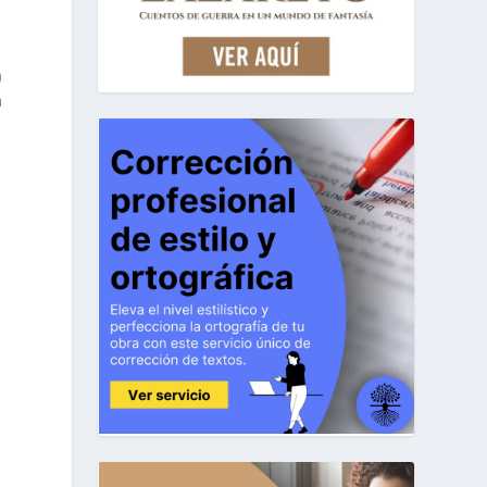
)
a
a