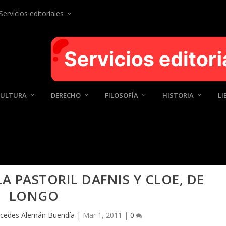
Servicios editoriales
CULTURA
DERECHO
FILOSOFÍA
HISTORIA
LI
A PASTORIL DAFNIS Y CLOE, DE
LONGO
cedes Alemán Buendía
|
Mar 1, 2011
|
0