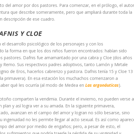
nto del amor por dos pastores. Para comenzar, en el prólogo, el auto
pintura que describe someramente, pero que ampliará durante toda la
an descripción de ese cuadro.
AFNIS Y CLOE
 el desarrollo psicológico de los personajes y con los
o la forma en que los dos niños fueron encontrados: habían sido
s pastores. Dafnis fue amamantado por una cabra y Cloe (dos años
y Remo. Sus respectivos padres adoptivos, tanto Lamón y Mirtale
ignio de Eros, hacerlos cabrerizo y pastora. Dafnis tenía 15 y Cloe 13
 la primavera). En esa estación los muchachos comenzaron a
 saber qué les ocurría (al modo de Medea en
Las argonáuticas
).
otoño comparten la vendimia. Durante el invierno, no pueden verse 
plan y así logra ver a su amada. En la siguiente primavera,
tado, avanzan en el campo del amor y logran no sólo besarse, sino
 ingenuidad no les permite llegar al acto sexual. Es así como aparec
ampo del amor por medio de engaños; pero, a pesar de esto, el
os sufrimientos que podría traerle la pérdida de su virginidad y