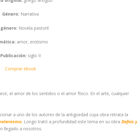
a original:
griego antiguo
Género:
Narrativa
género:
Novela pastoril
mática:
amor, erotismo
Publicación:
siglo II
Comprar ebook
ir, el amor de los sentidos o el amor físico. En el arte, cualquier
ionar a uno de los autores de la antigüedad cuya obra retrata la
helenismo
. Longo trató a profundidad este tema en su obra
Dafnis 
an llegado a nosotros.