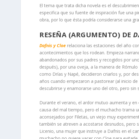
El tema que trata dicha novela es el descubrimie
especifica que su fuente de inspiración fue una 
obra, por lo que ésta podría considerarse una gr
RESEÑA (ARGUMENTO) DE
D
Dafnis y Cloe
relaciona las estaciones del año con
acontecimientos que los rodean. Empieza narrand
abandonados por sus padres y recogidos por uno
después), por una oveja, a la manera de Rómulo 
como Drías y Napé, decidieron criarlos y, por des
años cuando empezaron a pastorear (al inicio de
descubrirse y enamorarse uno del otro, pero sin
Durante el verano, el ardor mutuo aumenta y en 
causa del mal tiempo, pero el muchacho trama un 
aconsejados por Filetas, un viejo muy experimen
también se atreven a acostarse desnudos, pero su
Licenio, una mujer que instruye a Dafnis en el c
muchacho no quiere yacer con Cloe para evitarle l