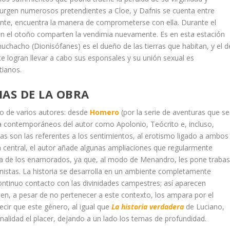
surgen numerosos pretendientes a Cloe, y Dafnis se cuenta entre
tante, encuentra la manera de comprometerse con ella. Durante el
 en el otoño comparten la vendimia nuevamente. Es en esta estación
chacho (Dionisófanes) es el dueño de las tierras que habitan, y el d
e logran llevar a cabo sus esponsales y su unión sexual es
tianos.
IAS DE LA OBRA
jo de varios autores: desde
Homero
(por la serie de aventuras que se
a contemporáneos del autor como Apolonio, Teócrito e, incluso,
as son las referentes a los sentimientos, al erotismo ligado a ambos
a central, el autor añade algunas ampliaciones que regularmente
ra de los enamorados, ya que, al modo de Menandro, les pone traba
agonistas. La historia se desarrolla en un ambiente completamente
ntinuo contacto con las divinidades campestres; así aparecen
ien, a pesar de no pertenecer a este contexto, los ampara por el
cir que este género, al igual que
La historia verdadera
de Luciano,
 finalidad el placer, dejando a un lado los temas de profundidad.