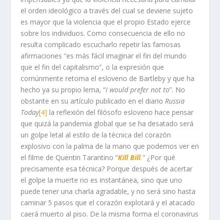
el orden ideológico a través del cual se deviene sujeto
es mayor que la violencia que el propio Estado ejerce
sobre los individuos. Como consecuencia de ello no
resulta complicado escucharlo repetir las famosas
afirmaciones “es más fácil imaginar el fin del mundo
que el fin del capitalismo”, o la expresión que
comúnmente retoma el esloveno de Bartleby y que ha
hecho ya su propio lema, “
I would prefer not to
”. No
obstante en su artículo publicado en el diario
Russia
Today
[4]
la reflexión del filósofo esloveno hace pensar
que quizá la pandemia global que se ha desatado será
un golpe letal al estilo de la técnica del corazón
explosivo con la palma de la mano que podemos ver en
el filme de Quentin Tarantino “
Kill Bill
.
”
¿Por qué
precisamente esa técnica? Porque después de acertar
el golpe la muerte no es instantánea, sino que uno
puede tener una charla agradable, y no será sino hasta
caminar 5 pasos que el corazón explotará y el atacado
caerá muerto al piso. De la misma forma el coronavirus