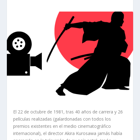
El 22 de octubre de 1981, tras 40 años de carrera y 26
películas realizadas (galardonadas con todos los
premios existentes en el medio cinematográfico
internacional), el director Akira Kurosawa jamás había