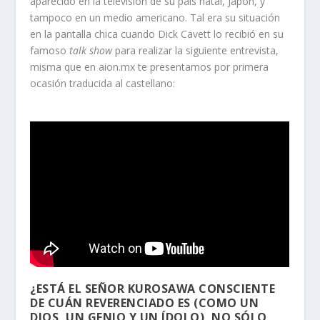
aparecido en la televisión de su país natal, Japón, y
tampoco en un medio americano. Tal era su situación
en la pantalla chica cuando Dick Cavett lo recibió en su
famoso
talk show
para realizar la siguiente entrevista,
misma que en aion.mx te presentamos por primera
ocasión traducida al castellano:
¿ESTÁ EL SEÑOR KUROSAWA CONSCIENTE
DE CUÁN REVERENCIADO ES (COMO UN
DIOS, UN GENIO Y UN ÍDOLO), NO SÓLO