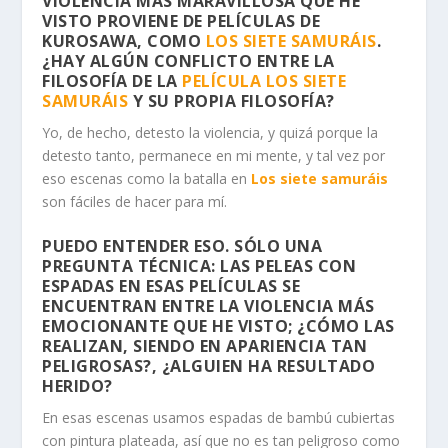
VIOLENCIA MÁS MARAVILLOSA QUE HE
VISTO PROVIENE DE PELÍCULAS DE
KUROSAWA, COMO
LOS SIETE SAMURÁIS
.
¿HAY ALGÚN CONFLICTO ENTRE LA
FILOSOFÍA DE LA
PELÍCULA LOS SIETE
SAMURÁIS
Y SU PROPIA FILOSOFÍA?
Yo, de hecho, detesto la violencia, y quizá porque la
detesto tanto, permanece en mi mente, y tal vez por
eso escenas como la batalla en
Los siete samuráis
son fáciles de hacer para mí.
PUEDO ENTENDER ESO. SÓLO UNA
PREGUNTA TÉCNICA: LAS PELEAS CON
ESPADAS EN ESAS PELÍCULAS SE
ENCUENTRAN ENTRE LA VIOLENCIA MÁS
EMOCIONANTE QUE HE VISTO; ¿CÓMO LAS
REALIZAN, SIENDO EN APARIENCIA TAN
PELIGROSAS?, ¿ALGUIEN HA RESULTADO
HERIDO?
En esas escenas usamos espadas de bambú cubiertas
con pintura plateada, así que no es tan peligroso como