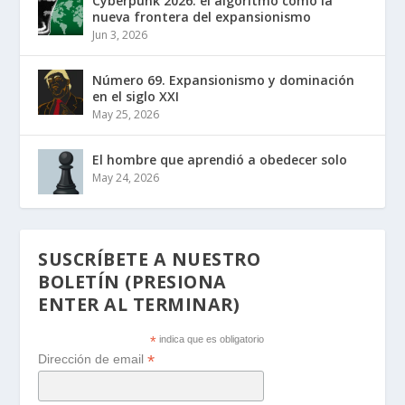
Cyberpunk 2026: el algoritmo como la
nueva frontera del expansionismo
Jun 3, 2026
Número 69. Expansionismo y dominación
en el siglo XXI
May 25, 2026
El hombre que aprendió a obedecer solo
May 24, 2026
SUSCRÍBETE A NUESTRO
BOLETÍN (PRESIONA
ENTER AL TERMINAR)
*
indica que es obligatorio
*
Dirección de email