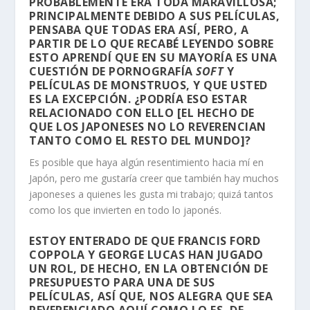
PROBABLEMENTE ERA TODA MARAVILLOSA;
PRINCIPALMENTE DEBIDO A SUS PELÍCULAS,
PENSABA QUE TODAS ERA ASÍ, PERO, A
PARTIR DE LO QUE RECABÉ LEYENDO SOBRE
ESTO APRENDÍ QUE EN SU MAYORÍA ES UNA
CUESTIÓN DE PORNOGRAFÍA
SOFT
Y
PELÍCULAS DE MONSTRUOS, Y QUE USTED
ES LA EXCEPCIÓN. ¿PODRÍA ESO ESTAR
RELACIONADO CON ELLO [EL HECHO DE
QUE LOS JAPONESES NO LO REVERENCIAN
TANTO COMO EL RESTO DEL MUNDO]?
Es posible que haya algún resentimiento hacia mí en
Japón, pero me gustaría creer que también hay muchos
japoneses a quienes les gusta mi trabajo; quizá tantos
como los que invierten en todo lo japonés.
ESTOY ENTERADO DE QUE FRANCIS FORD
COPPOLA Y GEORGE LUCAS HAN JUGADO
UN ROL, DE HECHO, EN LA OBTENCIÓN DE
PRESUPUESTO PARA UNA DE SUS
PELÍCULAS, ASÍ QUE, NOS ALEGRA QUE SEA
REVERENCIADO AQUÍ COMO LO ES, DE