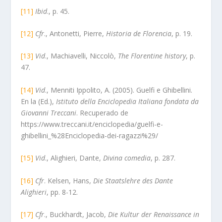
[11]
Ibid
., p. 45.
[12]
Cfr
., Antonetti, Pierre,
Historia de Florencia
, p. 19.
[13]
Vid
., Machiavelli, Niccolò,
The Florentine history
, p.
47.
[14]
Vid
., Menniti Ippolito, A. (2005). Guelfi e Ghibellini.
En la (Ed.),
Istituto della Enciclopedia Italiana fondata da
Giovanni Treccani
. Recuperado de
https://www.treccani.it/enciclopedia/guelfi-e-
ghibellini_%28Enciclopedia-dei-ragazzi%29/
[15]
Vid
., Alighieri, Dante,
Divina comedia
, p. 287.
[16]
Cfr
. Kelsen, Hans,
Die Staatslehre des Dante
Alighieri
, pp. 8-12.
[17]
Cfr
., Buckhardt, Jacob,
Die Kultur der Renaissance in