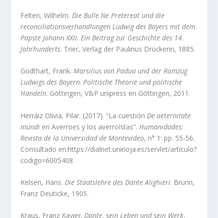
Felten, Wilhelm.
Die Bulle Ne Pretereat und die
reconciliationsverhandlungen Ludwig des Bayers mit dem
Papste Johann XXII. Ein Beitrag zur Geschichte des 14.
Jahrhunderts
. Trier, Verlag der Paulinus Drückerei, 1885.
Godthart, Frank.
Marsilius von Padua und der Romzug
Ludwigs des Bayern
.
Politische Theorie und politische
Handeln
. Göttingen, V&P unipress en Göttingen, 2011.
Herráiz Olivia, Pilar. (2017). “La cuestión
De aeternitate
mundi
en Averroes y los averroístas”.
Humanidades:
Revista de la Universidad de Montevideo
, n° 1: pp. 55-56.
Consultado en:https://dialnet.unirioja.es/servlet/articulo?
codigo=6005408
Kelsen, Hans.
Die Staatslehre des Dante Alighieri
. Brünn,
Franz Deuticke, 1905.
Kraus, Franz Xavier.
Dante
,
sein Leben und sein Werk
,