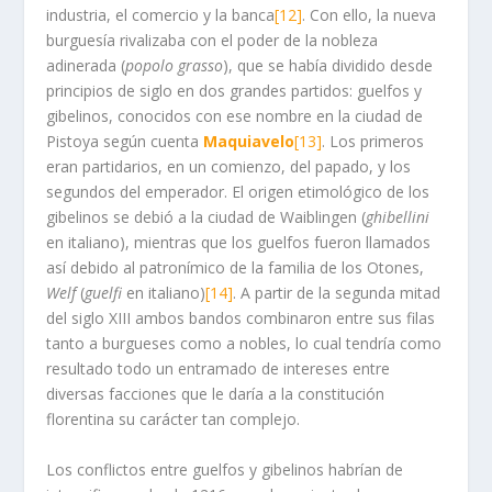
industria, el comercio y la banca
[12]
. Con ello, la nueva
burguesía rivalizaba con el poder de la nobleza
adinerada (
popolo grasso
), que se había dividido desde
principios de siglo en dos grandes partidos: guelfos y
gibelinos, conocidos con ese nombre en la ciudad de
Pistoya según cuenta
Maquiavelo
[13]
. Los primeros
eran partidarios, en un comienzo, del papado, y los
segundos del emperador. El origen etimológico de los
gibelinos se debió a la ciudad de Waiblingen (
ghibellini
en italiano), mientras que los guelfos fueron llamados
así debido al patronímico de la familia de los Otones,
Welf
(
guelfi
en italiano)
[14]
. A partir de la segunda mitad
del siglo XIII ambos bandos combinaron entre sus filas
tanto a burgueses como a nobles, lo cual tendría como
resultado todo un entramado de intereses entre
diversas facciones que le daría a la constitución
florentina su carácter tan complejo.
Los conflictos entre guelfos y gibelinos habrían de