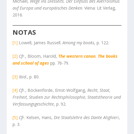
Michael,
Wege ins Diesseits. Der Einfluss des Averroismus
auf Europa und europäisches Denken
. Viena: Lit Verlag,
2016.
NOTAS
[1]
Lowell, James Russell.
Among my books
, p. 122.
[2]
Cfr
., Bloom, Harold,
The western canon. The books
and school of ages
pp. 76-79.
[3]
Ibid
., p. 80.
[4]
Cfr
., Böckenförde, Ernst-Wolfgang,
Recht, Staat,
Freiheit, Studien zur Rechtsphilosophie, Staatstheorie und
Verfassungsgeschichte
, p. 92.
[5]
Cfr
. Kelsen, Hans,
Die Staatslehre des Dante Alighieri
,
p. 3.