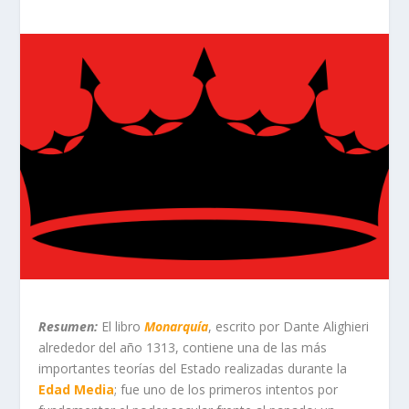
Resumen:
El libro
Monarquía
, escrito por Dante Alighieri
alrededor del año 1313, contiene una de las más
importantes teorías del Estado realizadas durante la
Edad Media
; fue uno de los primeros intentos por