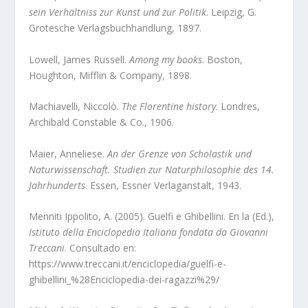
sein Verhältniss zur Kunst und zur Politik
. Leipzig, G.
Grotesche Verlagsbuchhandlung, 1897.
Lowell, James Russell.
Among my books
. Boston,
Houghton, Mifflin & Company, 1898.
Machiavelli, Niccolò.
The Florentine history
. Londres,
Archibald Constable & Co., 1906.
Maier, Anneliese.
An der Grenze von Scholastik und
Naturwissenschaft. Studien zur Naturphilosophie des 14.
Jahrhunderts
. Essen, Essner Verlaganstalt, 1943.
Menniti Ippolito, A. (2005). Guelfi e Ghibellini. En la (Ed.),
Istituto della Enciclopedia Italiana fondata da Giovanni
Treccani
.
Consultado en:
https://www.treccani.it/enciclopedia/guelfi-e-
ghibellini_%28Enciclopedia-dei-ragazzi%29/