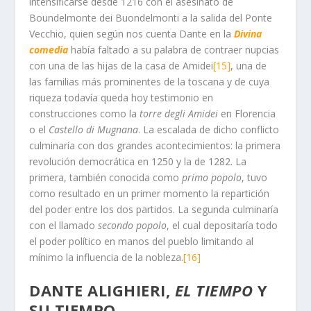
intensificarse desde 1216 con el asesinato de
Boundelmonte dei Buondelmonti a la salida del Ponte
Vecchio, quien según nos cuenta Dante en la
Divina
comedia
había faltado a su palabra de contraer nupcias
con una de las hijas de la casa de Amidei
[15]
, una de
las familias más prominentes de la toscana y de cuya
riqueza todavía queda hoy testimonio en
construcciones como la
torre degli Amidei
en Florencia
o el
Castello di Mugnana
. La escalada de dicho conflicto
culminaría con dos grandes acontecimientos: la primera
revolución democrática en 1250 y la de 1282. La
primera, también conocida como
primo popolo
, tuvo
como resultado en un primer momento la repartición
del poder entre los dos partidos. La segunda culminaría
con el llamado
secondo popolo
, el cual depositaría todo
el poder político en manos del pueblo limitando al
mínimo la influencia de la nobleza.
[16]
DANTE ALIGHIERI,
EL TIEMPO
Y
SU TIEMPO