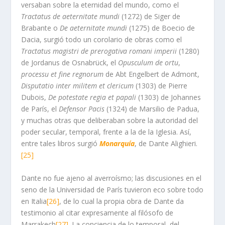
versaban sobre la eternidad del mundo, como el
Tractatus de aeternitate mundi
(1272) de Siger de
Brabante o
De aeternitate mundi
(1275) de Boecio de
Dacia, surgió todo un corolario de obras como el
Tractatus magistri de prerogativa romani imperii
(1280)
de Jordanus de Osnabrück, el
Opusculum de ortu
,
processu et fine regnorum
de Abt Engelbert de Admont,
Disputatio inter militem et clericum
(1303) de Pierre
Dubois,
De potestate regia et papali
(1303) de Johannes
de París, el
Defensor Pacis
(1324) de Marsilio de Padua,
y muchas otras que deliberaban sobre la autoridad del
poder secular, temporal, frente a la de la Iglesia. Así,
entre tales libros surgió
Monarquía
,
de Dante Alighieri.
[25]
Dante no fue ajeno al averroísmo; las discusiones en el
seno de la Universidad de París tuvieron eco sobre todo
en Italia
[26]
, de lo cual la propia obra de Dante da
testimonio al citar expresamente al filósofo de
Marrakech
[27]
. La conciencia de lo temporal, del