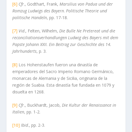
[6]
Cfr
., Godthart, Frank,
Marsilius von Padua und der
Romzug Ludwigs des Bayern
.
Politische Theorie und
politische Handeln
, pp. 17-18.
[7]
Vid
., Felten, Wilhelm,
Die Bulle Ne Pretereat und die
reconciliationsverhandlungen Ludwig des Bayers mit dem
Papste Johann XXII. Ein Beitrag zur Geschichte des 14.
Jahrhunderts
, p. 3.
[8]
Los Hohenstaufen fueron una dinastía de
emperadores del Sacro Imperio Romano Germánico,
monarcas de Alemania y de Sicilia, originaria de la
región de Suabia. Esta dinastía fue fundada en 1079 y
disuelta en 1268.
[9]
Cfr
., Buckhardt, Jacob,
Die Kultur der Renaissance in
Italien
, pp. 1-2.
[10]
Ibid
., pp. 2-3.