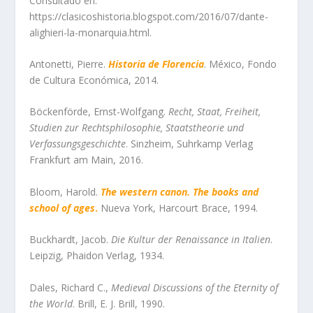
Consultado en:
https://clasicoshistoria.blogspot.com/2016/07/dante-
alighieri-la-monarquia.html.
Antonetti, Pierre.
Historia de Florencia
. México, Fondo
de Cultura Económica, 2014.
Böckenförde, Ernst-Wolfgang.
Recht, Staat, Freiheit,
Studien zur Rechtsphilosophie, Staatstheorie und
Verfassungsgeschichte
. Sinzheim, Suhrkamp Verlag
Frankfurt am Main, 2016.
Bloom, Harold.
The western canon. The books and
school of ages
.
Nueva York, Harcourt Brace, 1994.
Buckhardt, Jacob.
Die Kultur der Renaissance in Italien
.
Leipzig, Phaidon Verlag, 1934.
Dales, Richard C.,
Medieval Discussions of the Eternity of
the World
. Brill, E. J. Brill, 1990.