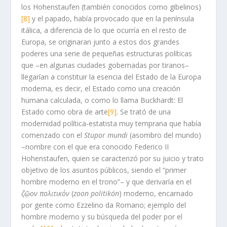
los Hohenstaufen (también conocidos como gibelinos)
[8]
y el papado, había provocado que en la península
itálica, a diferencia de lo que ocurría en el resto de
Europa, se originaran junto a estos dos grandes
poderes una serie de pequeñas estructuras políticas
que –en algunas ciudades gobernadas por tiranos–
llegarían a constituir la esencia del Estado de la Europa
moderna, es decir, el Estado como una creación
humana calculada, o como lo llama Buckhardt: El
Estado como obra de arte
[9]
. Se trató de una
modernidad política-estatista muy temprana que había
comenzado con el
Stupor mundi
(asombro del mundo)
–nombre con el que era conocido Federico II
Hohenstaufen, quien se caracterizó por su juicio y trato
objetivo de los asuntos públicos, siendo el “primer
hombre moderno en el trono”– y que derivaría en el
ζῷον πολιτικόν
(
zoon politikón
) moderno, encarnado
por gente como Ezzelino da Romano; ejemplo del
hombre moderno y su búsqueda del poder por el