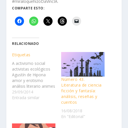
#miraloquehizoDaVincIA.
COMPARTE ESTO:
RELACIONADO
Etiquetas
A activismo social
activistas ecológicos
Agustín de Hipona
Número 43.
amor y erotismo
Literatura de ciencia
análisis literario animes
ficción y fantasía:
+ comics + animación
29/09/2014
análisis, reseñas y
Antigua Grecia
Entrada similar
cuentos
antropología
Aristóteles arte
16/08/2018
contemporáneo arte e
En "Editorial"
IA arte mexicano
Arthur Schopenhauer