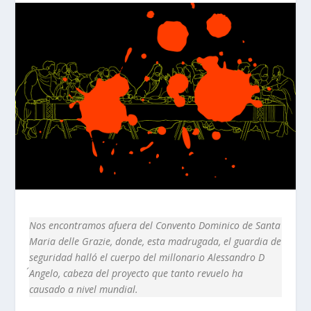
Nos encontramos afuera del Convento Dominico de Santa
Maria delle Grazie, donde, esta madrugada, el guardia de
seguridad halló el cuerpo del millonario Alessandro D
´Angelo, cabeza del proyecto que tanto revuelo ha
causado a nivel mundial.