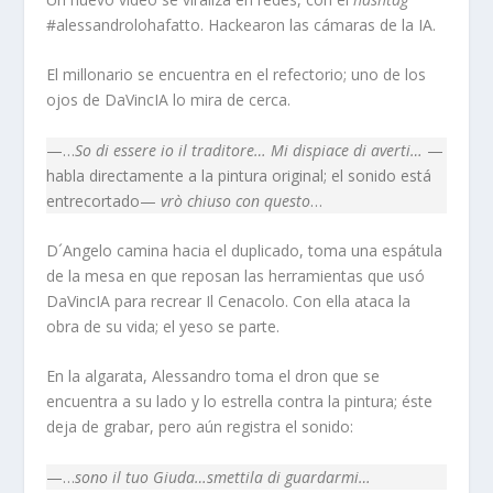
#alessandrolohafatto. Hackearon las cámaras de la IA.
El millonario se encuentra en el refectorio; uno de los
ojos de DaVincIA lo mira de cerca.
—…
So di essere io il traditore…
Mi dispiace di averti…
—
habla directamente a la pintura original; el sonido está
entrecortado—
vrò chiuso con questo
…
D´Angelo camina hacia el duplicado, toma una espátula
de la mesa en que reposan las herramientas que usó
DaVincIA para recrear Il Cenacolo. Con ella ataca la
obra de su vida; el yeso se parte.
En la algarata, Alessandro toma el dron que se
encuentra a su lado y lo estrella contra la pintura; éste
deja de grabar, pero aún registra el sonido:
—…
sono il tuo Giuda…smettila di guardarmi…