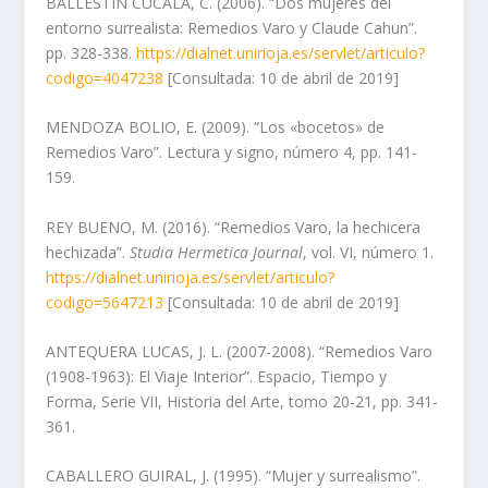
BALLESTÍN CUCALA, C. (2006). “Dos mujeres del
entorno surrealista: Remedios Varo y Claude Cahun”.
pp. 328-338.
https://dialnet.unirioja.es/servlet/articulo?
codigo=4047238
[Consultada: 10 de abril de 2019]
MENDOZA BOLIO, E. (2009). “Los «bocetos» de
Remedios Varo”. Lectura y signo, número 4, pp. 141-
159.
REY BUENO, M. (2016). “Remedios Varo, la hechicera
hechizada”.
Studia Hermetica Journal
, vol. VI, número 1.
https://dialnet.unirioja.es/servlet/articulo?
codigo=5647213
[Consultada: 10 de abril de 2019]
ANTEQUERA LUCAS, J. L. (2007-2008). “Remedios Varo
(1908-1963): El Viaje Interior”. Espacio, Tiempo y
Forma, Serie VII, Historia del Arte, tomo 20-21, pp. 341-
361.
CABALLERO GUIRAL, J. (1995). “Mujer y surrealismo”.