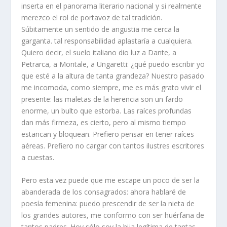
inserta en el panorama literario nacional y si realmente
merezco el rol de portavoz de tal tradición.
Súbitamente un sentido de angustia me cerca la
garganta. tal responsabilidad aplastaría a cualquiera.
Quiero decir, el suelo italiano dio luz a Dante, a
Petrarca, a Montale, a Ungaretti: ¿qué puedo escribir yo
que esté a la altura de tanta grandeza? Nuestro pasado
me incomoda, como siempre, me es más grato vivir el
presente: las maletas de la herencia son un fardo
enorme, un bulto que estorba. Las raíces profundas
dan más firmeza, es cierto, pero al mismo tiempo
estancan y bloquean. Prefiero pensar en tener raíces
aéreas. Prefiero no cargar con tantos ilustres escritores
a cuestas.
Pero esta vez puede que me escape un poco de ser la
abanderada de los consagrados: ahora hablaré de
poesía femenina: puedo prescendir de ser la nieta de
los grandes autores, me conformo con ser huérfana de
tantos padres. Hoy sólo soy la hija legítima de tantas,