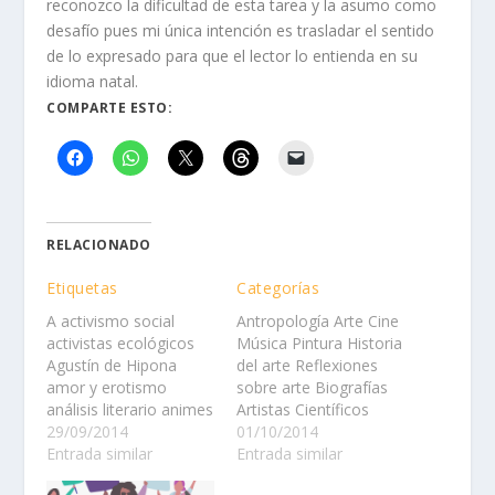
reconozco la dificultad de esta tarea y la asumo como
desafío pues mi única intención es trasladar el sentido
de lo expresado para que el lector lo entienda en su
idioma natal.
COMPARTE ESTO:
RELACIONADO
Etiquetas
Categorías
A activismo social
Antropología Arte Cine
activistas ecológicos
Música Pintura Historia
Agustín de Hipona
del arte Reflexiones
amor y erotismo
sobre arte Biografías
análisis literario animes
Artistas Científicos
+ comics + animación
29/09/2014
Escritores Filósofos
01/10/2014
Antigua Grecia
Entrada similar
Ciencia y tecnología
Entrada similar
antropología
Cultura Derecho