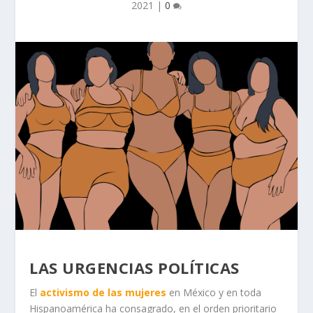
2021
|
0
LAS URGENCIAS POLÍTICAS
El
activismo de las mujeres
en México y en toda
Hispanoamérica ha consagrado, en el orden prioritario