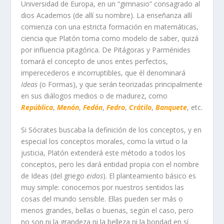
Universidad de Europa, en un “gimnasio” consagrado al
dios Academos (de allí su nombre). La enseñanza allí
comienza con una estricta formación en matemáticas,
ciencia que Platón toma como modelo de saber, quizá
por influencia pitagórica. De Pitágoras y Parménides
tomará el concepto de unos entes perfectos,
imperecederos e incorruptibles, que él denominará
Ideas
(o Formas), y que serán teorizadas principalmente
en sus diálogos medios o de madurez, como
República
,
Menón
,
Fedón
,
Fedro
,
Crátilo
,
Banquete
, etc.
Si Sócrates buscaba la definición de los conceptos, y en
especial los conceptos morales, como la virtud o la
justicia, Platón extenderá este método a todos los
conceptos, pero les dará entidad propia con el nombre
de Ideas (del griego
eidos
). El planteamiento básico es
muy simple: conocemos por nuestros sentidos las
cosas del mundo sensible. Ellas pueden ser más o
menos grandes, bellas o buenas, según el caso, pero
no son ni la grandeza ni la belleza ni la bondad en sí