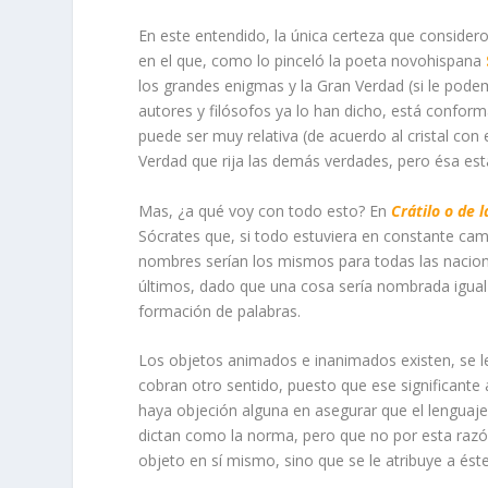
En este entendido, la única certeza que consider
en el que, como lo pinceló la poeta novohispana
los grandes enigmas y la Gran Verdad (si le po
autores y filósofos ya lo han dicho, está confor
puede ser muy relativa (de acuerdo al cristal con 
Verdad que rija las demás verdades, pero ésa est
Mas, ¿a qué voy con todo esto? En
Crátilo o de 
Sócrates que, si todo estuviera en constante cam
nombres serían los mismos para todas las nacione
últimos, dado que una cosa sería nombrada igual 
formación de palabras.
Los objetos animados e inanimados existen, se l
cobran otro sentido, puesto que ese significante 
haya objeción alguna en asegurar que el lenguaje
dictan como la norma, pero que no por esta razón,
objeto en sí mismo, sino que se le atribuye a ést