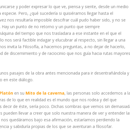
nicarse y poder expresar lo que ve, piensa y siente, desde un medio
especie. Pero, ¿qué sucedería si quisiéramos llegar hasta el
ez nos resultaría imposible descifrar cuál pudo haber sido, y no se
o. Hay un punto de no retorno y un punto que siempre
ina del tiempo que nos trasladara a ese instante en el que el
o nos será factible indagar y elucubrar al respecto, sin llegar a una
os invita la Filosofía, a hacernos preguntas, a no dejar de hacerlo,
 de discernimiento y de raciocinio que nos guía hacia rutas mayore
lgunos pasajes de la obra antes mencionada para ir desentrañándola y
o en este diálogo.
Platón
en su
Mito de la caverna
, las personas solo accedemos a l
as de lo que en realidad es el mundo que nos rodea y del que
s decir de éste, sería poco. Dichas sombras que vemos sin demasiad
os pueden llevar a creer que solo nuestra manera de ver y entender la
 si nos quedáramos bajo esa afirmación, estaríamos perdiendo la
encia y sabiduría propias de los que se aventuran a filosofar.