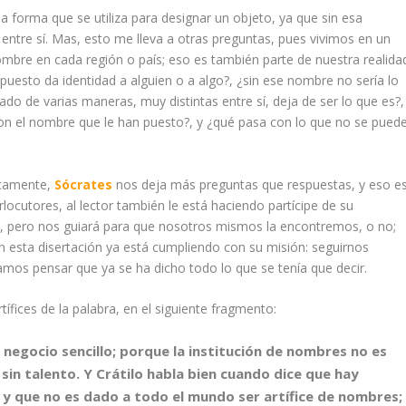
la forma que se utiliza para designar un objeto, ya que sin esa
entre sí. Mas, esto me lleva a otras preguntas, pues vivimos en un
mbre en cada región o país; eso es también parte de nuestra realida
uesto da identidad a alguien o a algo?, ¿sin ese nombre no sería lo
do de varias maneras, muy distintas entre sí, deja de ser lo que es?,
 con el nombre que le han puesto?, y ¿qué pasa con lo que no se pued
icamente,
Sócrates
nos deja más preguntas que respuestas, y eso e
rlocutores, al lector también le está haciendo partícipe de su
ma, pero nos guiará para que nosotros mismos la encontremos, o no;
esta disertación ya está cumpliendo con su misión: seguirnos
mos pensar que ya se ha dicho todo lo que se tenía que decir.
fices de la palabra, en el siguiente fragmento:
negocio sencillo; porque la institución de nombres no es
 sin talento. Y Crátilo habla bien cuando dice que hay
 y que no es dado a todo el mundo ser artífice de nombres;