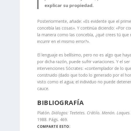
explicar su propiedad.
Posteriormente, añade: «Es evidente que el pri
concebía las cosas». Y continúa diciendo: «Por c
la manera como las concebía, ¿qué crees tú qu
incurrir en el mismo error?».
El lenguaje es bellísimo, pero no es algo que haya
por dicha razón, puede sufrir variaciones. Y el 
intervenciones Sócrates: «contemplador de lo que 
construido (dado que todo lo generado por el ho
visto como el agua; el individuo no puede detene
cauce.
BIBLIOGRAFÍA
Platón.
Diálogos: Teetetes. Crátilo. Menón. Laques
1988. Págs. 469.
COMPARTE ESTO: