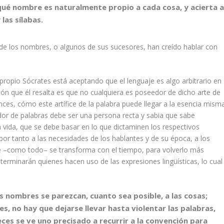
qué nombre es naturalmente propio a cada cosa, y acierta 
las sílabas.
r de los nombres, o algunos de sus sucesores, han creído hablar con
propio Sócrates está aceptando que el lenguaje es algo arbitrario en
ión que él resalta es que no cualquiera es poseedor de dicho arte de
ces, cómo este artífice de la palabra puede llegar a la esencia mism
dor de palabras debe ser una persona recta y sabia que sabe
 vida, que se debe basar en lo que dictaminen los respectivos
 por tanto a las necesidades de los hablantes y de su época, a los
je –como todo– se transforma con el tiempo, para volverlo más
eterminarán quienes hacen uso de las expresiones lingüísticas, lo cual
 nombres se parezcan, cuanto sea posible, a las cosas;
 no hay que dejarse llevar hasta violentar las palabras,
ces se ve uno precisado a recurrir a la convención para