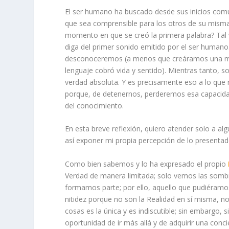
El ser humano ha buscado desde sus inicios comu
que sea comprensible para los otros de su misma 
momento en que se creó la primera palabra? Tal v
diga del primer sonido emitido por el ser human
desconoceremos (a menos que creáramos una máqu
lenguaje cobró vida y sentido). Mientras tanto, sol
verdad absoluta. Y es precisamente eso a lo que n
porque, de detenernos, perderemos esa capacidad
del conocimiento.
En esta breve reflexión, quiero atender solo a a
así exponer mi propia percepción de lo presentad
Como bien sabemos y lo ha expresado el propio
Verdad de manera limitada; solo vemos las sombr
formamos parte; por ello, aquello que pudiéramo
nitidez porque no son la Realidad en sí misma, n
cosas es la única y es indiscutible; sin embargo,
oportunidad de ir más allá y de adquirir una conci