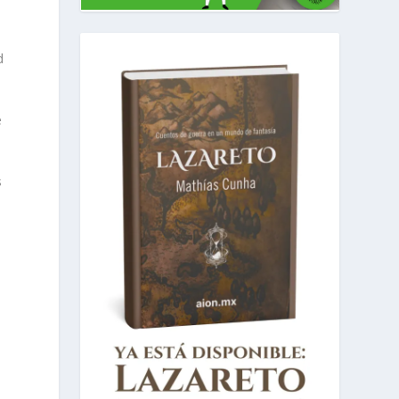
d
e
s