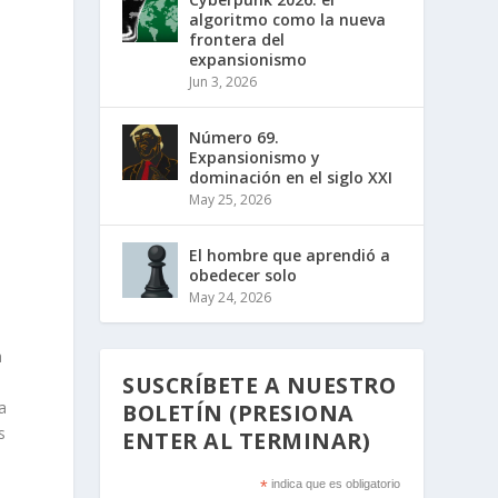
algoritmo como la nueva
frontera del
expansionismo
Jun 3, 2026
Número 69.
Expansionismo y
dominación en el siglo XXI
May 25, 2026
s
El hombre que aprendió a
obedecer solo
May 24, 2026
a
SUSCRÍBETE A NUESTRO
a
BOLETÍN (PRESIONA
s
ENTER AL TERMINAR)
*
indica que es obligatorio