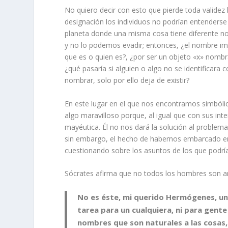
No quiero decir con esto que pierde toda validez 
designación los individuos no podrían entenderse 
planeta donde una misma cosa tiene diferente no
y no lo podemos evadir; entonces, ¿el nombre imp
que es o quien es?, ¿por ser un objeto «x» nombra
¿qué pasaría si alguien o algo no se identificara
nombrar, solo por ello deja de existir?
En este lugar en el que nos encontramos simból
algo maravilloso porque, al igual que con sus inte
mayéutica. Él no nos dará la solución al proble
sin embargo, el hecho de habernos embarcado en 
cuestionando sobre los asuntos de los que podría
Sócrates afirma que no todos los hombres son artí
No es éste, mi querido Hermógenes, un 
tarea para un cualquiera, ni para gente
nombres que son naturales a las cosas,