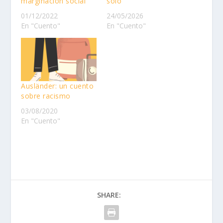
marginación social
solo
01/12/2022
24/05/2026
En "Cuento"
En "Cuento"
Ausländer: un cuento
sobre racismo
03/08/2020
En "Cuento"
SHARE: