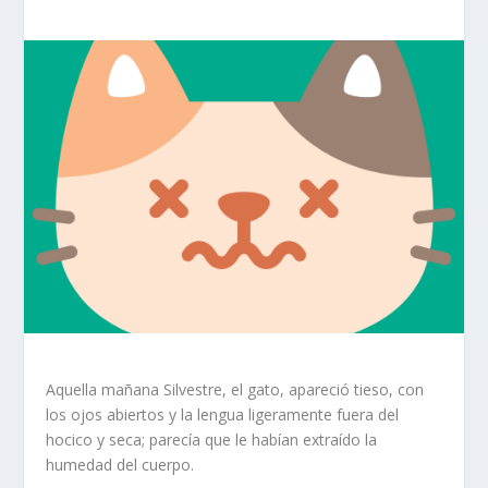
Aquella mañana Silvestre, el gato, apareció tieso, con
los ojos abiertos y la lengua ligeramente fuera del
hocico y seca; parecía que le habían extraído la
humedad del cuerpo.