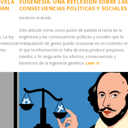
OVELA
EUGENESIA: UNA REFLEXIÓN SOBRE LAS
WAN
CONSECUENCIAS POLÍTICAS Y SOCIALES
Mederick Andrade
,
Este artículo toma como punto de partida el tema de la
, La ley
eugenesia y las consecuencias políticas y sociales que la
relacional
manipulación de genes puede ocasionar en un contexto e
rior
el que la información (o falta de ésta) produce prejuicios,
miedos o fe ciega ante los efectos, consecuencias y
beneficios de la ingeniería genética.
Leer ➮