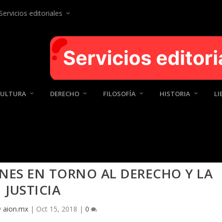
Servicios editoriales
CULTURA
DERECHO
FILOSOFÍA
HISTORIA
LI
NES EN TORNO AL DERECHO Y LA
JUSTICIA
y
aion.mx
|
Oct 15, 2018
|
0