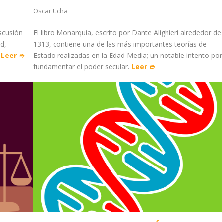
Oscar Ucha
iscusión
El libro Monarquía, escrito por Dante Alighieri alrededor de
ad,
1313, contiene una de las más importantes teorías de
.
Leer ➮
Estado realizadas en la Edad Media; un notable intento por
fundamentar el poder secular.
Leer ➮