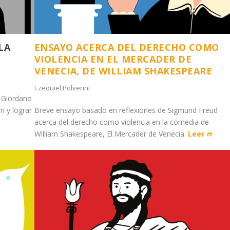
LA
ENSAYO ACERCA DEL DERECHO COMO
VIOLENCIA EN EL MERCADER DE
VENECIA, DE WILLIAM SHAKESPEARE
Ezequiel Polverini
 Giordano
n y lograr
Breve ensayo basado en reflexiones de Sigmund Freud
acerca del derecho como violencia en la comedia de
William Shakespeare, El Mercader de Venecia.
Leer ➮