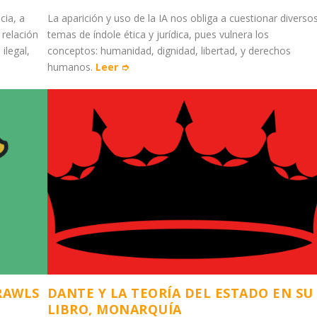
cia, a
La aparición y uso de la IA nos obliga a cuestionar diverso
 relación
temas de índole ética y jurídica, pues vulnera los
 ilegal,
conceptos: humanidad, dignidad, libertad, y derechos
humanos.
Leer ➮
 RAWLS
DANTE Y LA TEORÍA DEL ESTADO EN SU
LIBRO, MONARQUÍA