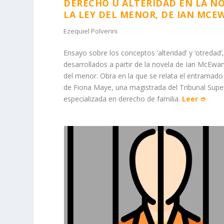
DERECHO U ALTERIDAD EN LA N
LA LEY DEL MENOR, DE IAN MCE
Ezequiel Polverini
Ensayo sobre los conceptos ‘alteridad’ y ‘otredad’
desarrollados a partir de la novela de Ian McEwan
del menor. Obra en la que se relata el entramado 
de Fiona Maye, una magistrada del Tribunal Supe
especializada en derecho de familia.
Leer ➮