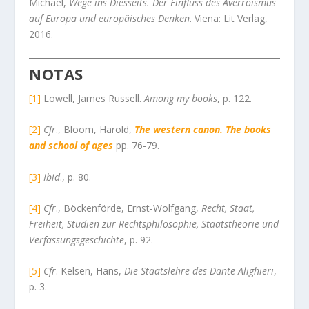
Michael,
Wege ins Diesseits. Der Einfluss des Averroismus
auf Europa und europäisches Denken
. Viena: Lit Verlag,
2016.
NOTAS
[1]
Lowell, James Russell.
Among my books
, p. 122.
[2]
Cfr
., Bloom, Harold,
The western canon. The books
and school of ages
pp. 76-79.
[3]
Ibid
., p. 80.
[4]
Cfr
., Böckenförde, Ernst-Wolfgang,
Recht, Staat,
Freiheit, Studien zur Rechtsphilosophie, Staatstheorie und
Verfassungsgeschichte
, p. 92.
[5]
Cfr
. Kelsen, Hans,
Die Staatslehre des Dante Alighieri
,
p. 3.