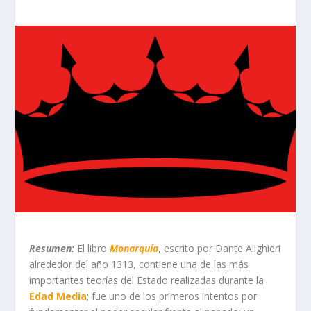
Resumen:
El libro
Monarquía
, escrito por Dante Alighieri
alrededor del año 1313, contiene una de las más
importantes teorías del Estado realizadas durante la
Edad Media
; fue uno de los primeros intentos por