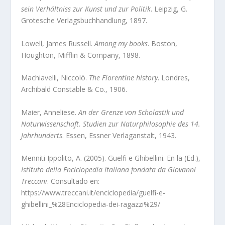
sein Verhältniss zur Kunst und zur Politik
. Leipzig, G.
Grotesche Verlagsbuchhandlung, 1897.
Lowell, James Russell.
Among my books
. Boston,
Houghton, Mifflin & Company, 1898.
Machiavelli, Niccolò.
The Florentine history
. Londres,
Archibald Constable & Co., 1906.
Maier, Anneliese.
An der Grenze von Scholastik und
Naturwissenschaft. Studien zur Naturphilosophie des 14.
Jahrhunderts
. Essen, Essner Verlaganstalt, 1943.
Menniti Ippolito, A. (2005). Guelfi e Ghibellini. En la (Ed.),
Istituto della Enciclopedia Italiana fondata da Giovanni
Treccani
.
Consultado en:
https://www.treccani.it/enciclopedia/guelfi-e-
ghibellini_%28Enciclopedia-dei-ragazzi%29/