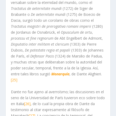
versaban sobre la eternidad del mundo, como el
Tractatus de aeternitate mundi
(1272) de Siger de
Brabante o
De aeternitate mundi
(1275) de Boecio de
Dacia, surgió todo un corolario de obras como el
Tractatus magistri de prerogativa romani imperii
(1280)
de Jordanus de Osnabrück, el
Opusculum de ortu
,
processu et fine regnorum
de Abt Engelbert de Admont,
Disputatio inter militem et clericum
(1303) de Pierre
Dubois,
De potestate regia et papali
(1303) de Johannes
de París, el
Defensor Pacis
(1324) de Marsilio de Padua,
y muchas otras que deliberaban sobre la autoridad del
poder secular, temporal, frente a la de la Iglesia. Así,
entre tales libros surgió
Monarquía
,
de Dante Alighieri.
[25]
Dante no fue ajeno al averroísmo; las discusiones en el
seno de la Universidad de París tuvieron eco sobre todo
en Italia
[26]
, de lo cual la propia obra de Dante da
testimonio al citar expresamente al filósofo de
Marrakech
[27]
. La conciencia de lo temporal, del