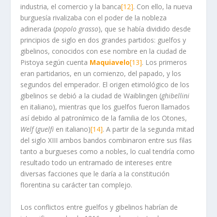
industria, el comercio y la banca
[12]
. Con ello, la nueva
burguesía rivalizaba con el poder de la nobleza
adinerada (
popolo grasso
), que se había dividido desde
principios de siglo en dos grandes partidos: guelfos y
gibelinos, conocidos con ese nombre en la ciudad de
Pistoya según cuenta
Maquiavelo
[13]
. Los primeros
eran partidarios, en un comienzo, del papado, y los
segundos del emperador. El origen etimológico de los
gibelinos se debió a la ciudad de Waiblingen (
ghibellini
en italiano), mientras que los guelfos fueron llamados
así debido al patronímico de la familia de los Otones,
Welf
(
guelfi
en italiano)
[14]
. A partir de la segunda mitad
del siglo XIII ambos bandos combinaron entre sus filas
tanto a burgueses como a nobles, lo cual tendría como
resultado todo un entramado de intereses entre
diversas facciones que le daría a la constitución
florentina su carácter tan complejo.
Los conflictos entre guelfos y gibelinos habrían de