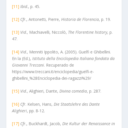
[11]
Ibid
., p. 45.
[12]
Cfr
., Antonetti, Pierre,
Historia de Florencia
, p. 19.
[13]
Vid
., Machiavelli, Niccolò,
The Florentine history
, p.
47.
[14]
Vid
., Menniti Ippolito, A. (2005). Guelfi e Ghibellini.
En la (Ed.),
Istituto della Enciclopedia Italiana fondata da
Giovanni Treccani
. Recuperado de
https://www.treccani.it/enciclopedia/guelfi-e-
ghibellini_%28Enciclopedia-dei-ragazzi%29/
[15]
Vid
., Alighieri, Dante,
Divina comedia
, p. 287.
[16]
Cfr
. Kelsen, Hans,
Die Staatslehre des Dante
Alighieri
, pp. 8-12.
[17]
Cfr
., Buckhardt, Jacob,
Die Kultur der Renaissance in