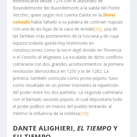
intensificarse desde 1216 con el asesinato de
Boundelmonte dei Buondelmonti a la salida del Ponte
Vecchio, quien según nos cuenta Dante en la
Divina
comedia
había faltado a su palabra de contraer nupcias
con una de las hijas de la casa de Amidei
[15]
, una de
las familias más prominentes de la toscana y de cuya
riqueza todavía queda hoy testimonio en
construcciones como la
torre degli Amidei
en Florencia
o el
Castello di Mugnana
. La escalada de dicho conflicto
culminaría con dos grandes acontecimientos: la primera
revolución democrática en 1250 y la de 1282. La
primera, también conocida como
primo popolo
, tuvo
como resultado en un primer momento la repartición
del poder entre los dos partidos. La segunda culminaría
con el llamado
secondo popolo
, el cual depositaría todo
el poder político en manos del pueblo limitando al
mínimo la influencia de la nobleza.
[16]
DANTE ALIGHIERI,
EL TIEMPO
Y
SU TIEMPO