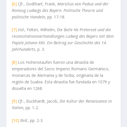
[6]
Cfr
., Godthart, Frank,
Marsilius von Padua und der
Romzug Ludwigs des Bayern
.
Politische Theorie und
politische Handeln
, pp. 17-18.
[7]
Vid
., Felten, Wilhelm,
Die Bulle Ne Pretereat und die
reconciliationsverhandlungen Ludwig des Bayers mit dem
Papste Johann XXII. Ein Beitrag zur Geschichte des 14.
Jahrhunderts
, p. 3.
[8]
Los Hohenstaufen fueron una dinastía de
emperadores del Sacro Imperio Romano Germánico,
monarcas de Alemania y de Sicilia, originaria de la
región de Suabia. Esta dinastía fue fundada en 1079 y
disuelta en 1268.
[9]
Cfr
., Buckhardt, Jacob,
Die Kultur der Renaissance in
Italien
, pp. 1-2.
[10]
Ibid
., pp. 2-3.