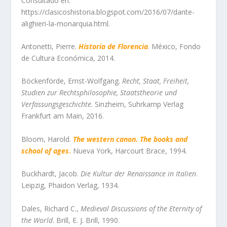
Consultado en:
https://clasicoshistoria.blogspot.com/2016/07/dante-
alighieri-la-monarquia.html.
Antonetti, Pierre.
Historia de Florencia
. México, Fondo
de Cultura Económica, 2014.
Böckenförde, Ernst-Wolfgang.
Recht, Staat, Freiheit,
Studien zur Rechtsphilosophie, Staatstheorie und
Verfassungsgeschichte
. Sinzheim, Suhrkamp Verlag
Frankfurt am Main, 2016.
Bloom, Harold.
The western canon. The books and
school of ages
.
Nueva York, Harcourt Brace, 1994.
Buckhardt, Jacob.
Die Kultur der Renaissance in Italien
.
Leipzig, Phaidon Verlag, 1934.
Dales, Richard C.,
Medieval Discussions of the Eternity of
the World
. Brill, E. J. Brill, 1990.