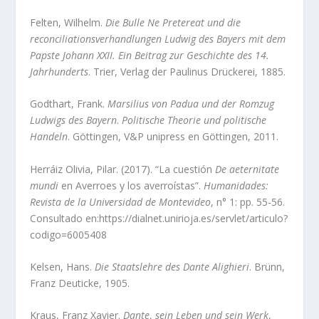
Felten, Wilhelm.
Die Bulle Ne Pretereat und die
reconciliationsverhandlungen Ludwig des Bayers mit dem
Papste Johann XXII. Ein Beitrag zur Geschichte des 14.
Jahrhunderts
. Trier, Verlag der Paulinus Drückerei, 1885.
Godthart, Frank.
Marsilius von Padua und der Romzug
Ludwigs des Bayern
.
Politische Theorie und politische
Handeln
. Göttingen, V&P unipress en Göttingen, 2011.
Herráiz Olivia, Pilar. (2017). “La cuestión
De aeternitate
mundi
en Averroes y los averroístas”.
Humanidades:
Revista de la Universidad de Montevideo
, n° 1: pp. 55-56.
Consultado en:https://dialnet.unirioja.es/servlet/articulo?
codigo=6005408
Kelsen, Hans.
Die Staatslehre des Dante Alighieri
. Brünn,
Franz Deuticke, 1905.
Kraus, Franz Xavier.
Dante
,
sein Leben und sein Werk
,