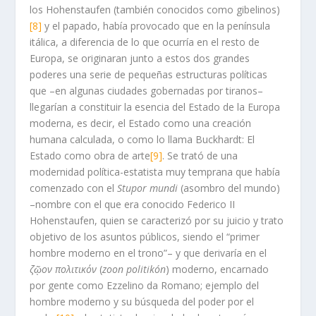
los Hohenstaufen (también conocidos como gibelinos)
[8]
y el papado, había provocado que en la península
itálica, a diferencia de lo que ocurría en el resto de
Europa, se originaran junto a estos dos grandes
poderes una serie de pequeñas estructuras políticas
que –en algunas ciudades gobernadas por tiranos–
llegarían a constituir la esencia del Estado de la Europa
moderna, es decir, el Estado como una creación
humana calculada, o como lo llama Buckhardt: El
Estado como obra de arte
[9]
. Se trató de una
modernidad política-estatista muy temprana que había
comenzado con el
Stupor mundi
(asombro del mundo)
–nombre con el que era conocido Federico II
Hohenstaufen, quien se caracterizó por su juicio y trato
objetivo de los asuntos públicos, siendo el “primer
hombre moderno en el trono”– y que derivaría en el
ζῷον πολιτικόν
(
zoon politikón
) moderno, encarnado
por gente como Ezzelino da Romano; ejemplo del
hombre moderno y su búsqueda del poder por el